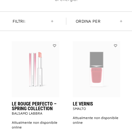
FILTRI:
ORDINA PER
Aggiungi
Aggiungi
LE
LE
ROUGE
VERNIS
PERFECTO
alla
–
lista
SPRING
dei
COLLECTION
desideri
alla
lista
dei
desideri
LE ROUGE PERFECTO –
LE VERNIS
SPRING COLLECTION
SMALTO
BALSAMO LABBRA
attualmente non disponibile
attualmente non disponibile
online
online