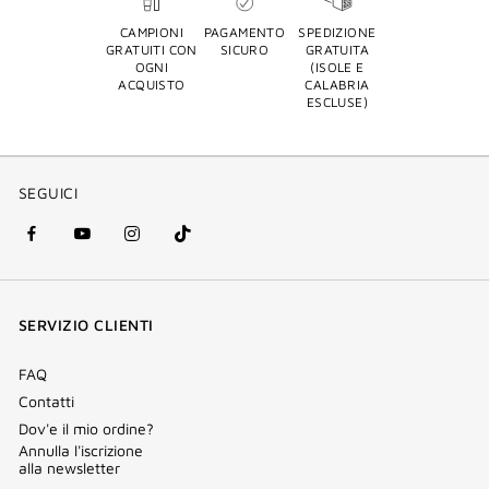
CAMPIONI
PAGAMENTO
SPEDIZIONE
GRATUITI CON
SICURO
GRATUITA
OGNI
(ISOLE E
ACQUISTO
CALABRIA
ESCLUSE)
SEGUICI
facebook
youtube
instagram
Tik
(nuova
(nuova
(nuova
Tok
finestra)
finestra)
finestra)
(nuova
SERVIZIO CLIENTI
finestra)
FAQ
Contatti
Dov'e il mio ordine?
Annulla l'iscrizione
alla newsletter