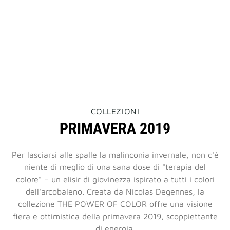
THIS
COLLEZIONI
ACTION
PRIMAVERA 2019
WILL
OPEN
A
NEW
Per lasciarsi alle spalle la malinconia invernale, non c'è
PAGE
niente di meglio di una sana dose di "terapia del
colore" – un elisir di giovinezza ispirato a tutti i colori
dell'arcobaleno. Creata da Nicolas Degennes, la
collezione THE POWER OF COLOR offre una visione
fiera e ottimistica della primavera 2019, scoppiettante
di energia.