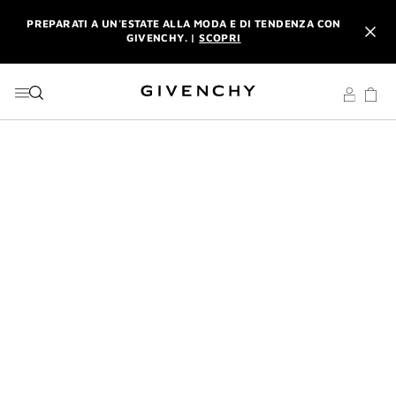
VAI AL MENU
VAI AI CONTENUTI
VAI ALLA RICERCA
PREPARATI A UN'ESTATE ALLA MODA E DI TENDENZA CON
GIVENCHY. |
SCOPRI
INTERDIT: RICEVI UNA MINIATURA CON OGNI ACQUISTO DI
UN PROFUMO L'INTERDIT DA 80 ML. |
CODICE: INTERDIT
PREPARATI A UN'ESTATE ALLA MODA E DI TENDENZA CON
GIVENCHY. |
SCOPRI
INTERDIT: RICEVI UNA MINIATURA CON OGNI ACQUISTO DI
UN PROFUMO L'INTERDIT DA 80 ML. |
CODICE: INTERDIT