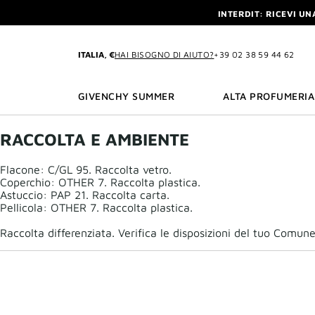
VAI AL MENU
VAI AI CONTENUTI
VAI ALLA RICERCA
INTERDIT: RICEVI UN
PR
INTERDIT: RICEVI UN
ITALIA, €
HAI BISOGNO DI AIUTO?
+39 02 38 59 44 62
GIVENCHY SUMMER
ALTA PROFUMERIA
RACCOLTA E AMBIENTE
Flacone: C/GL 95. Raccolta vetro.
Coperchio: OTHER 7. Raccolta plastica.
Astuccio: PAP 21. Raccolta carta.
Pellicola: OTHER 7. Raccolta plastica.
Raccolta differenziata. Verifica le disposizioni del tuo Comune