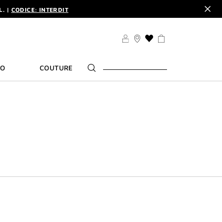
L. |
CODICE: INTERDIT
PRI
L. |
CODICE: INTERDIT
LISTA
DEI
DESIDERI
TO
COUTURE