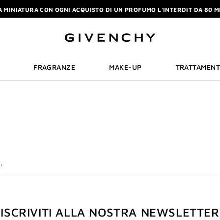
A MINIATURA CON OGNI ACQUISTO DI UN PROFUMO L'INTERDIT DA 80 M
EPARATI A UN'ESTATE ALLA MODA E DI TENDENZA CON GIVENCHY. |
SCO
A MINIATURA CON OGNI ACQUISTO DI UN PROFUMO L'INTERDIT DA 80 M
FRAGRANZE
MAKE-UP
TRATTAMEN
.
ISCRIVITI ALLA NOSTRA NEWSLETTER