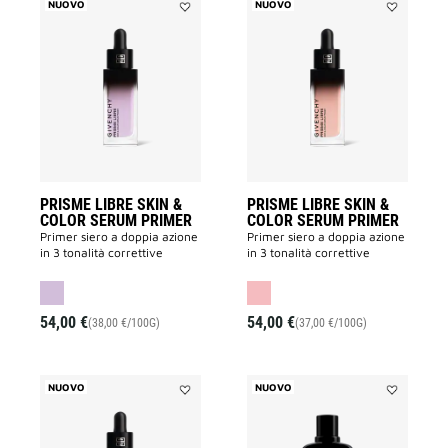
NUOVO
NUOVO
Aggiungi
Aggiungi
PRISME
PRISME
LIBRE
LIBRE
SKIN
SKIN
&
&
COLOR
COLOR
SERUM
SERUM
PRIMER
PRIMER
alla
alla
lista
lista
dei
dei
desideri
desideri
PRISME LIBRE SKIN &
PRISME LIBRE SKIN &
COLOR SERUM PRIMER
COLOR SERUM PRIMER
Primer siero a doppia azione
Primer siero a doppia azione
in 3 tonalità correttive
in 3 tonalità correttive
54,00 €
54,00 €
(38,00 €/100G)
(37,00 €/100G)
NUOVO
NUOVO
Aggiungi
Aggiungi
PRISME
Gentleman
LIBRE
Society
SKIN
Sport