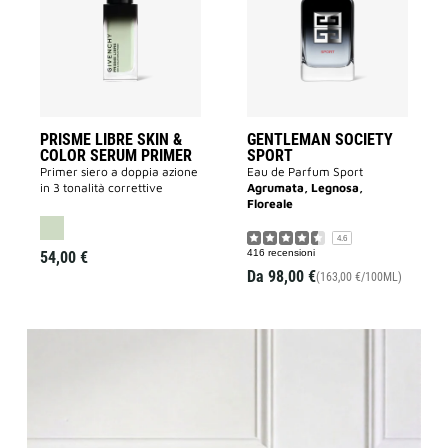
&
alla
COLOR
lista
SERUM
dei
PRIMER
desideri
alla
lista
dei
desideri
PRISME LIBRE SKIN &
GENTLEMAN SOCIETY
COLOR SERUM PRIMER
SPORT
Primer siero a doppia azione
Eau de Parfum Sport
in 3 tonalità correttive
Agrumata, Legnosa,
Floreale
4.6
416 recensioni
54,00 €
Da
98,00 €
(163,00 €/100ML)