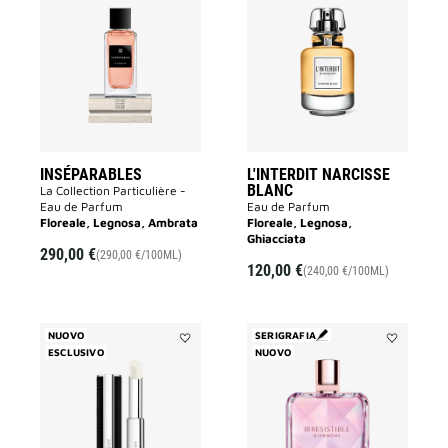
INSÉPARABLES
L'INTERDIT
alla
NARCISSE
lista
BLANC
dei
alla
desideri
lista
dei
desideri
INSÉPARABLES
L'INTERDIT NARCISSE
BLANC
La Collection Particulière -
Eau de Parfum
Eau de Parfum
Floreale, Legnosa, Ambrata
Floreale, Legnosa,
Ghiacciata
290,00 €
(290,00 €/100ML)
120,00 €
(240,00 €/100ML)
NUOVO
SERIGRAFIA
ESCLUSIVO
Aggiungi
NUOVO
Aggiungi
L’INTERDIT
IRRESISTIB
PROFUMO
NECTAR
SOLIDO
alla
alla
lista
lista
dei
dei
desideri