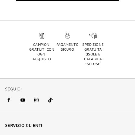
CAMPIONI
PAGAMENTO
SPEDIZIONE
GRATUITI CON
SICURO
GRATUITA
OGNI
(ISOLE E
ACQUISTO
CALABRIA
ESCLUSE)
SEGUICI
facebook
youtube
instagram
Tik
(nuova
(nuova
(nuova
Tok
finestra)
finestra)
finestra)
(nuova
SERVIZIO CLIENTI
finestra)