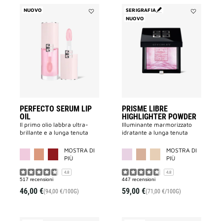
NUOVO
SERIGRAFIA
Aggiungi
NUOVO
Aggiungi
Perfecto
PRISME
Serum
LIBRE
Lip
HIGHLIGHT
Oil
POWDER
alla
alla
lista
lista
dei
dei
desideri
desideri
PERFECTO SERUM LIP
PRISME LIBRE
OIL
HIGHLIGHTER POWDER
Il primo olio labbra ultra-
Illuminante marmorizzato
brillante e a lunga tenuta
idratante a lunga tenuta
MORE COLOR AVAILABLE
MORE COLOR AV
MOSTRA DI
MOSTRA DI
PIÙ
PIÙ
4.8
4.8
517 recensioni
447 recensioni
46,00 €
59,00 €
(94,00 €/100G)
(71,00 €/100G)