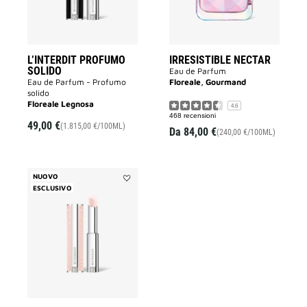
desideri
L’INTERDIT PROFUMO
IRRESISTIBLE NECTAR
SOLIDO
Eau de Parfum
Eau de Parfum - Profumo
Floreale, Gourmand
solido
Floreale Legnosa
4.6
468 recensioni
49,00 €
(1.815,00 €/100ML)
Da
84,00 €
(240,00 €/100ML)
NUOVO
ESCLUSIVO
Aggiungi
IRRESISTIBLE
PROFUMO
SOLIDO
alla
lista
dei
desideri