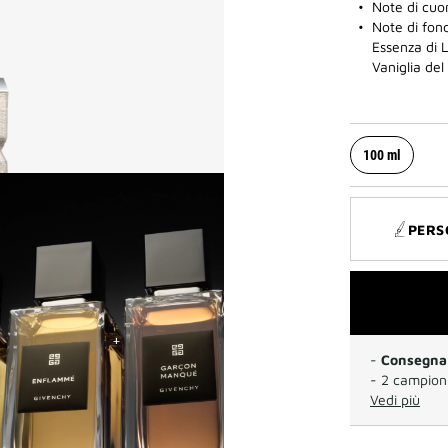
Note di cuor
Note di fond
Essenza di 
Vaniglia de
100 ml
PERS
-
Consegna 
- 2 campioni
Vedi più