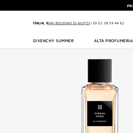
VAI AL MENU
VAI AI CONTENUTI
VAI ALLA RICERCA
PR
INTERDIT: RICEVI UN
PR
ITALIA, €
HAI BISOGNO DI AIUTO?
+39 02 38 59 44 62
INTERDIT: RICEVI UN
GIVENCHY SUMMER
ALTA PROFUMERIA