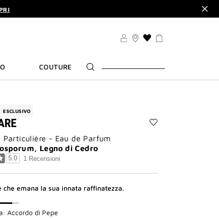
PRI
L. |
CODICE: INTERDIT
PRI
L. |
CODICE: INTERDIT
LISTA
DEI
DESIDERI
TO
COUTURE
ESCLUSIVO
ARE
Aggiungi
n Particulière - Eau de Parfum
Oiseau
Rare
ttosporum, Legno di Cedro
alla
5.0
1 Recensioni
lista
dei
desideri
e che emana la sua innata raffinatezza.
ta: Accordo di Pepe