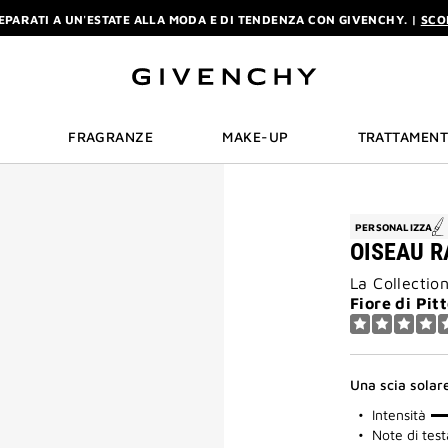
EPARATI A UN'ESTATE ALLA MODA E DI TENDENZA CON GIVENCHY. |
SCO
A MINIATURA CON OGNI ACQUISTO DI UN PROFUMO L'INTERDIT DA 80 M
EPARATI A UN'ESTATE ALLA MODA E DI TENDENZA CON GIVENCHY. |
SCO
A MINIATURA CON OGNI ACQUISTO DI UN PROFUMO L'INTERDIT DA 80 M
FRAGRANZE
MAKE-UP
TRATTAMEN
PERSONALIZZA
OISEAU R
La Collectio
Fiore di Pi
Una scia solar
75%
Intensità
Note di tes