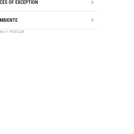
CES OF EXCEPTION
AMBIENTE
tto
n°
P031228