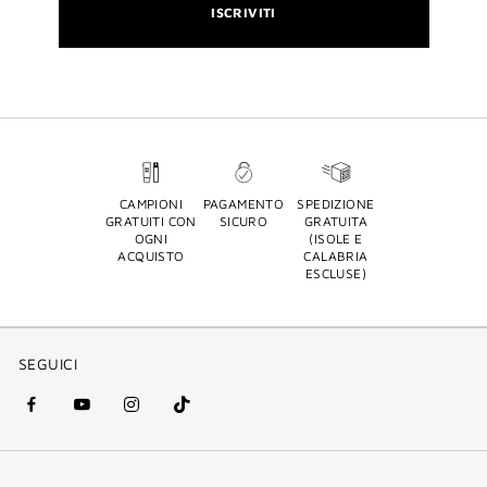
ISCRIVITI
CAMPIONI
PAGAMENTO
SPEDIZIONE
GRATUITI CON
SICURO
GRATUITA
OGNI
(ISOLE E
ACQUISTO
CALABRIA
ESCLUSE)
SEGUICI
facebook
youtube
instagram
Tik
(nuova
(nuova
(nuova
Tok
finestra)
finestra)
finestra)
(nuova