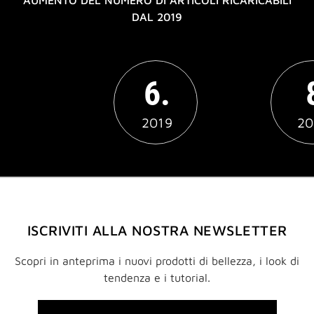
AUMENTO DEL NUMERO DI ARTICOLI RICARICABILI
DAL 2019
6.
2019
20
ISCRIVITI ALLA NOSTRA NEWSLETTER
Scopri in anteprima i nuovi prodotti di bellezza, i look di
tendenza e i tutorial.