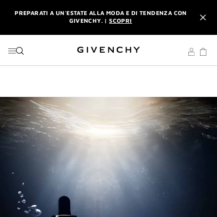
VAI AL MENU
VAI AI CONTENUTI
VAI ALLA RICERCA
PREPARATI A UN'ESTATE ALLA MODA E DI TENDENZA CON
GIVENCHY. |
SCOPRI
INTERDIT: RICEVI UNA MINIATURA CON OGNI ACQUISTO DI
UN PROFUMO L'INTERDIT DA 80 ML. |
CODICE: INTERDIT
PREPARATI A UN'ESTATE ALLA MODA E DI TENDENZA CON
GIVENCHY. |
SCOPRI
INTERDIT: RICEVI UNA MINIATURA CON OGNI ACQUISTO DI
UN PROFUMO L'INTERDIT DA 80 ML. |
CODICE: INTERDIT