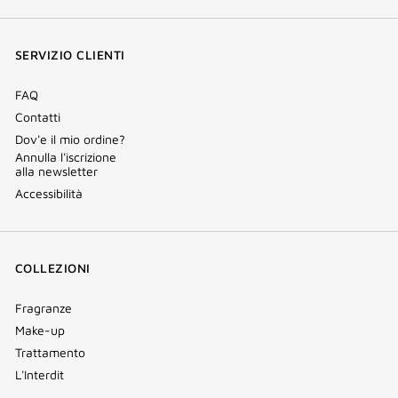
(nuova
(nuova
(nuova
Tok
finestra)
finestra)
finestra)
(nuova
SERVIZIO CLIENTI
finestra)
FAQ
Contatti
Dov'e il mio ordine?
Annulla l'iscrizione
alla newsletter
Accessibilità
COLLEZIONI
Fragranze
Make-up
Trattamento
L'Interdit