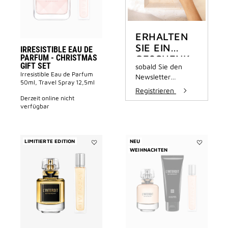
GIFT
SET
to
wishlist
ERHALTEN
SIE EIN
IRRESISTIBLE EAU DE
PARFUM - CHRISTMAS
GESCHENK
GIFT SET
sobald Sie den
Irresistible Eau de Parfum
Newsletter
50ml, Travel Spray 12,5ml
abonnieren
Registrieren
derzeit online nicht
verfügbar
LIMITIERTE EDITION
NEU
Add
WEIHNACHTEN
Add
L'INTERDIT
L'INTERDIT
Parfum
Eau
-
de
CHRISTMAS
Parfum
GIFT
-
SET
CHRISTMA
to
GIFT
wishlist
SET
to
wishlist