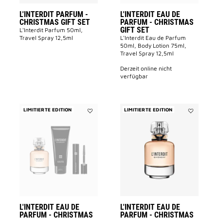
L'INTERDIT PARFUM -
L'INTERDIT EAU DE
CHRISTMAS GIFT SET
PARFUM - CHRISTMAS
GIFT SET
L'Interdit Parfum 50ml,
Travel Spray 12,5ml
L'Interdit Eau de Parfum
50ml, Body Lotion 75ml,
Travel Spray 12,5ml
derzeit online nicht
verfügbar
LIMITIERTE EDITION
LIMITIERTE EDITION
Add
Add
L'INTERDIT
L'INTERDIT
Eau
Eau
de
de
Parfum
Parfum
-
-
CHRISTMAS
CHRISTMA
GIFT
GIFT
SET
SET
to
to
wishlist
wishlist
L'INTERDIT EAU DE
L'INTERDIT EAU DE
PARFUM - CHRISTMAS
PARFUM - CHRISTMAS