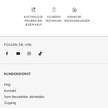
KOSTENLOSE
SICHERES
EINFACHE
PROBEN BEI
BEZAHLEN
RÜCKSENDUNGEN
JEDEM KAUF
FOLGEN SIE UNS
facebook
youtube
instagram
Tik
(new
(new
(new
Tok
window)
window)
window)
(new
KUNDENDIENST
window)
FAQ
Kontakt
Vom Newsletter abmelden
Zugang