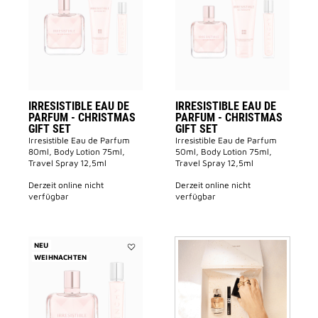
de
de
Parfum
Parfum
-
-
CHRISTMAS
CHRISTMA
GIFT
GIFT
SET
SET
to
to
wishlist
wishlist
IRRESISTIBLE EAU DE
IRRESISTIBLE EAU DE
PARFUM - CHRISTMAS
PARFUM - CHRISTMAS
GIFT SET
GIFT SET
Irresistible Eau de Parfum
Irresistible Eau de Parfum
80ml, Body Lotion 75ml,
50ml, Body Lotion 75ml,
Travel Spray 12,5ml
Travel Spray 12,5ml
derzeit online nicht
derzeit online nicht
verfügbar
verfügbar
NEU
WEIHNACHTEN
Add
IRRESISTIBLE
Eau
de
Parfum
-
CHRISTMAS