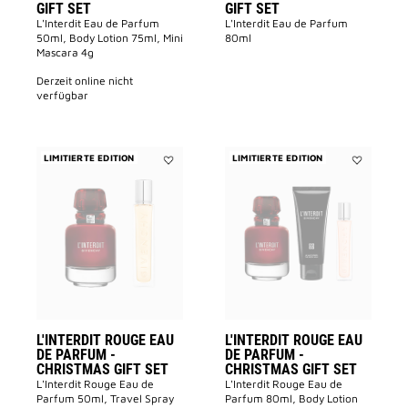
GIFT SET
GIFT SET
L'Interdit Eau de Parfum
L'Interdit Eau de Parfum
50ml, Body Lotion 75ml, Mini
80ml
Mascara 4g
derzeit online nicht
verfügbar
LIMITIERTE EDITION
LIMITIERTE EDITION
Add
Add
L'INTERDIT
L'INTERDIT
Rouge
Rouge
Eau
Eau
de
de
Parfum
Parfum
-
-
CHRISTMAS
CHRISTMA
GIFT
GIFT
SET
SET
to
to
wishlist
wishlist
L'INTERDIT ROUGE EAU
L'INTERDIT ROUGE EAU
DE PARFUM -
DE PARFUM -
CHRISTMAS GIFT SET
CHRISTMAS GIFT SET
L'Interdit Rouge Eau de
L'Interdit Rouge Eau de
Parfum 50ml, Travel Spray
Parfum 80ml, Body Lotion