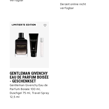
verfügbar
derzeit online nicht
verfügbar
LIMITIERTE EDITION
Add
GENTLEMAN
GIVENCHY
Eau
de
Parfum
Boisée
-
GESCHENKSET
to
wishlist
GENTLEMAN GIVENCHY
EAU DE PARFUM BOISÉE
- GESCHENKSET
Gentleman Givenchy Eau de
Parfum Boisée 100 ml,
Duschgel 75 ml, Travel Spray
12,5 ml