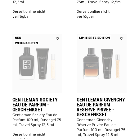
12,5ml
75ml, Travel Spray 12,5ml
derzeit online nicht
derzeit online nicht
verfügbar
verfügbar
NEU
LIMITIERTE EDITION
WEIHNACHTEN
Add
Add
GENTLEMAN
GENTLEMA
SOCIETY
GIVENCHY
Eau
Eau
de
de
Parfum
Parfum
-
Réserve
GESCHENKSET
Privée
to
-
wishlist
GESCHENK
to
wishlist
GENTLEMAN SOCIETY
GENTLEMAN GIVENCHY
EAU DE PARFUM -
EAU DE PARFUM
GESCHENKSET
RÉSERVE PRIVÉE -
GESCHENKSET
Gentleman Society Eau de
Parfum 100 ml, Duschgel 75
Gentleman Givenchy
ml, Travel Spray 12,5 ml
Réserve Privée Eau de
Parfum 100 ml, Duschgel 75
derzeit online nicht
ml, Travel Spray 12,5 ml