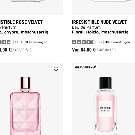
ISTIBLE ROSE VELVET
IRRESISTIBLE NUDE VELVET
e Parfum
Eau de Parfum
g, chypre, moschusartig
Floral, Holzig, Moschusartig
1678 bewertungen
309 bewertungen
4.8
4.4
4,00 €
Von
84,00 €
(2.400,00 €/L)
(2.400,00 €/L)
GRAVIEREN
Add
VERY
IRRÉSISTIBLE
to
wishlist