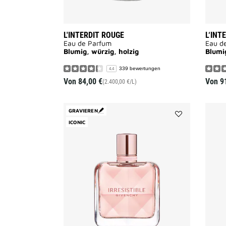
L'INTERDIT ROUGE
L‘INT
Eau de Parfum
Eau d
Blumig, würzig, holzig
Blumi
339 bewertungen
4.4
Von
84,00 €
Von
9
(2.400,00 €/L)
GRAVIEREN
ICONIC
Add
Irresistible
to
wishlist