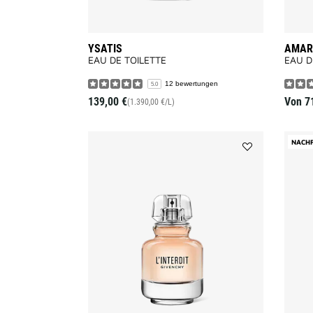
YSATIS
AMARI
EAU DE TOILETTE
EAU D
12 bewertungen
5.0
139,00 €
Von
7
(1.390,00 €/L)
NACH
Add
L’INTERDIT
to
wishlist