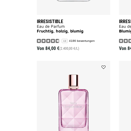
IRRESISTIBLE
IRRES
Eau de Parfum
Eau d
Fruchtig, holzig, blumig
Blumi
4186 bewertungen
4.8
Von
84,00 €
Von
8
(2.400,00 €/L)
Add
VERY
IRRÉSISTIBLE
to
wishlist