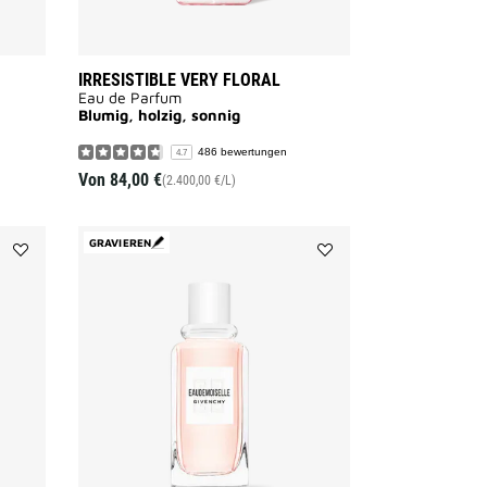
IRRESISTIBLE VERY FLORAL
Eau de Parfum
Blumig, holzig, sonnig
486 bewertungen
4.7
Von
84,00 €
(2.400,00 €/L)
GRAVIEREN
Add
Add
HOT
EAUDEMOISELLE
COUTURE
EAU
to
FLORALE
wishlist
to
wishlist