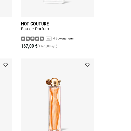
HOT COUTURE
Eau de Parfum
4 bewertungen
5.0
167,00 €
(1.670,00 €/L)
Add
Add
ANGE
ORGANZA
OU
–
DÉMON
EAU
–
DE
EAU
PARFUM
DE
to
PARFUM
wishlist
to
wishlist