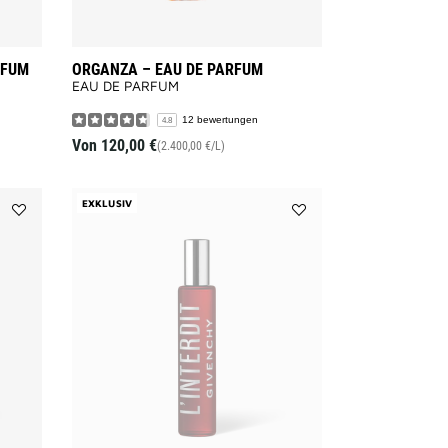
RFUM
ORGANZA – EAU DE PARFUM
EAU DE PARFUM
12 bewertungen
4.8
Von
120,00 €
(2.400,00 €/L)
EXKLUSIV
Add
Add
L'INTERDIT
L'INTERDIT
to
to
wishlist
wishlist