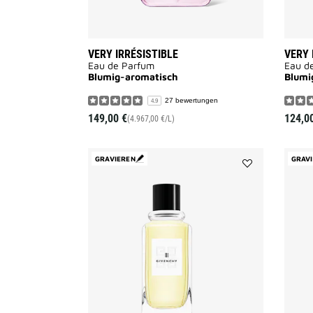
VERY IRRÉSISTIBLE
VERY 
Eau de Parfum
Eau de
Blumig-aromatisch
Blumi
27 bewertungen
4.9
149,00 €
124,0
(4.967,00 €/L)
GRAVIEREN
GRAV
Add
GIVENCHY
III
to
wishlist