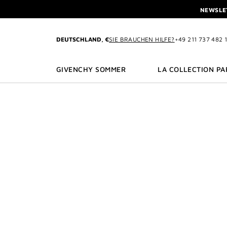
ZU MENÜ
ZU INHALT
ZU SUCHEN
NEWSLET
PROFITIEREN SIE V
L'INTERDIT ELIXIR: BEIM K
DEUTSCHLAND, €
SIE BRAUCHEN HILFE?
+49 211 737 482 
NEWSLET
PROFITIEREN SIE V
GIVENCHY SOMMER
LA COLLECTION PA