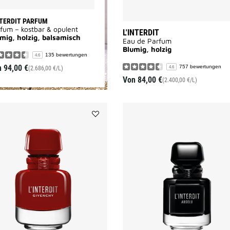
NTERDIT PARFUM
fum – kostbar & opulent
L'INTERDIT
mig, holzig, balsamisch
Eau de Parfum
Blumig, holzig
135 bewertungen
4.6
n
94,00 €
757 bewertungen
4.6
(2.686,00 €/L)
Von
84,00 €
(2.400,00 €/L)
Add
L‘INTERDIT
ROUGE
ULTIME
to
wishlist