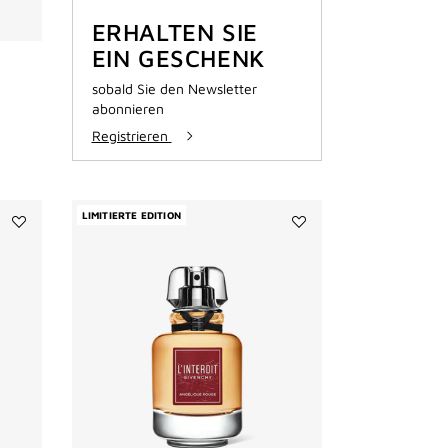
ERHALTEN SIE
EIN GESCHENK
sobald Sie den Newsletter
abonnieren
Registrieren
LIMITIERTE EDITION
Add
Add
L'INTERDIT
L'INTERDIT
ABSOLU
ANGÉLIQUE
to
ROUGE
wishlist
to
wishlist