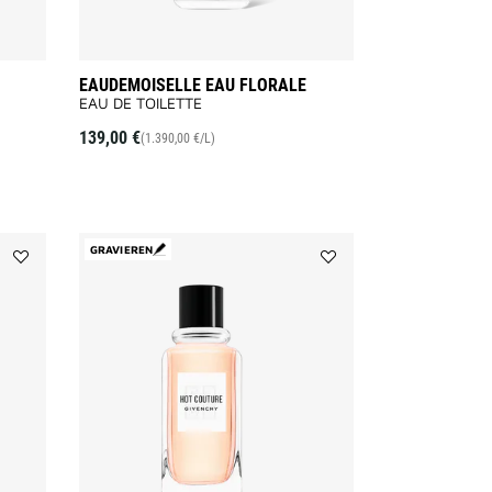
EAUDEMOISELLE EAU FLORALE
EAU DE TOILETTE
139,00 €
(1.390,00 €/L)
GRAVIEREN
Add
Add
DAHLIA
HOT
DIVIN
COUTURE
to
to
wishlist
wishlist