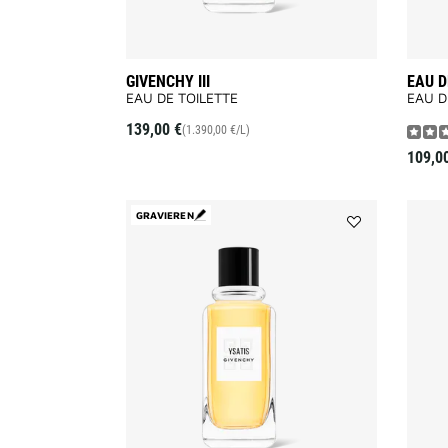
GIVENCHY III
EAU D
EAU DE TOILETTE
EAU D
139,00 €
(1.390,00 €/L)
109,0
GRAVIEREN
Add
YSATIS
to
wishlist