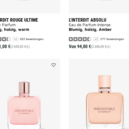
ERDIT ROUGE ULTIME
L'INTERDIT ABSOLU
e Parfum
Eau de Parfum Intense
g, holzig, warm
Blumig, holzig, Amber
322 bewertungen
277 bewertungen
4.3
4.5
1,00 €
Von
94,00 €
(2.600,00 €/L)
(2.686,00 €/L)
Add
IRRESISTIBLE
ROSE
VELVET
to
wishlist