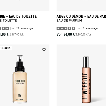
GE – EAU DE TOILETTE
ANGE OU DÉMON – EAU DE PA
E TOILETTE
EAU DE PARFUM
24 bewertungen
2 bewertungen
4.9
5.0
1,00 €
Von
84,00 €
(2.367,00 €/L)
(2.800,00 €/L)
FÜLLUNG
Add
L'Interdit
to
wishlist