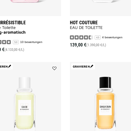
IRRÉSISTIBLE
HOT COUTURE
 Toilette
EAU DE TOILETTE
g-aromatisch
4 bewertungen
4.5
10 bewertungen
5.0
139,00 €
(1.390,00 €/L)
0 €
(4.133,00 €/L)
IEREN
GRAVIEREN
Add
EAU
DE
GIVENCHY
to
wishlist