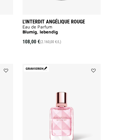
L'INTERDIT ANGÉLIQUE ROUGE
Eau de Parfum
Blumig, lebendig
108,00 €
(2.160,00 €/L)
GRAVIEREN
Add
Add
IRRESISTIBLE
IRRESISTIBLE
NUDE
VERY
VELVET
FLORAL
to
to
wishlist
wishlist