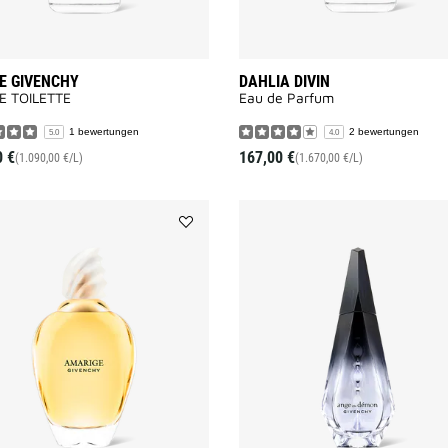
E GIVENCHY
DAHLIA DIVIN
E TOILETTE
Eau de Parfum
1 bewertungen
2 bewertungen
5.0
4.0
0 €
167,00 €
(1.090,00 €/L)
(1.670,00 €/L)
Add
AMARIGE
–
EAU
DE
TOILETTE
to
wishlist