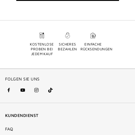
KOSTENLOSE
SICHERES
EINFACHE
PROBEN BEI
BEZAHLEN
RÜCKSENDUNGEN
JEDEM KAUF
FOLGEN SIE UNS
facebook
youtube
instagram
Tik
(new
(new
(new
Tok
window)
window)
window)
(new
KUNDENDIENST
window)
FAQ