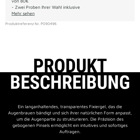
von 80€
- Zwei Proben Ihrer Wahl inklusive
Mehr sehen
Produktreferenz
Nr.
P090496
PRODUKT
BESCHREIBUNG
Ein langanhaltendes, transparentes Fixiergel, das die
Augenbrauen bändigt und sich ihrer natürlichen Form anpasst,
um die Augenpartie zu strukturieren. Die Präzision des
gebogenen Pinsels ermöglicht ein intuitives und sofortiges
Auftragen.