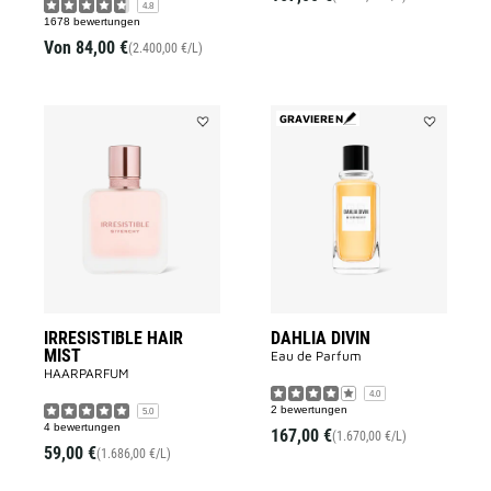
4.8
1678 bewertungen
Von
84,00 €
(2.400,00 €/L)
GRAVIEREN
Add
Add
IRRESISTIBLE
DAHLIA
HAIR
DIVIN
MIST
to
to
wishlist
wishlist
IRRESISTIBLE HAIR
DAHLIA DIVIN
MIST
Eau de Parfum
HAARPARFUM
4.0
2 bewertungen
5.0
4 bewertungen
167,00 €
(1.670,00 €/L)
59,00 €
(1.686,00 €/L)