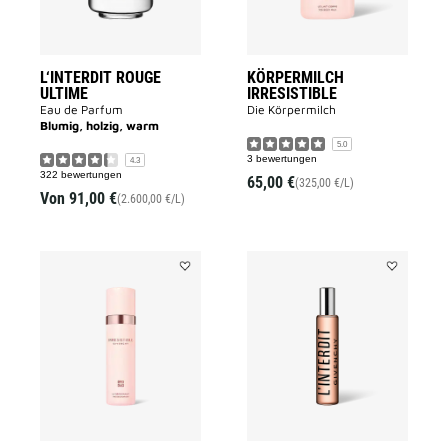
L‘INTERDIT ROUGE
KÖRPERMILCH
ULTIME
IRRESISTIBLE
Eau de Parfum
Die Körpermilch
Blumig, holzig, warm
5.0
3 bewertungen
4.3
322 bewertungen
65,00 €
(325,00 €/L)
Von
91,00 €
(2.600,00 €/L)
Add
Add
DEODORANT
L'INTERDIT
IRRESISTIBLE
to
to
wishlist
wishlist