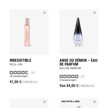
Add
Add
IRRESISTIBLE
ANGE
to
OU
wishlist
DÉMON
–
EAU
DE
PARFUM
to
wishlist
IRRESISTIBLE
ANGE OU DÉMON – EAU
DE PARFUM
ROLL-ON
EAU DE PARFUM
4.6
16 bewertungen
5.0
2 bewertungen
41,00 €
(2.050,00 €/L)
Von
84,00 €
(2.800,00 €/L)
NACHFÜLLUNG
Add
Add