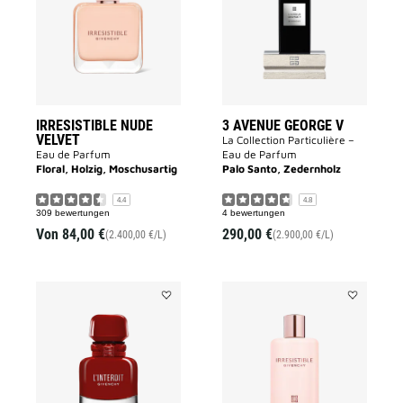
to
V
wishlist
to
wishlist
IRRESISTIBLE NUDE
3 AVENUE GEORGE V
VELVET
La Collection Particulière –
Eau de Parfum
Eau de Parfum
Floral, Holzig, Moschusartig
Palo Santo, Zedernholz
4.4
4.8
309 bewertungen
4 bewertungen
Von
84,00 €
290,00 €
(2.400,00 €/L)
(2.900,00 €/L)
Add
Add
L‘INTERDIT
KÖRPERMI
ROUGE
IRRESISTIB
ULTIME
to
to
wishlist
wishlist