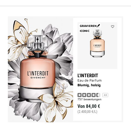
GRAVIEREN
ICONIC
Add
L'INTERDIT
to
wishlist
L'INTERDIT
Eau de Parfum
Blumig, holzig
4.6
757 bewertungen
Von
84,00 €
(2.400,00 €/L)