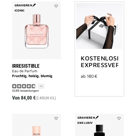
GRAVIEREN
ICONIC
Add
Irresistible
to
wishlist
KOSTENLOSER
EXPRESSVERSAND
IRRESISTIBLE
Eau de Parfum
Fruchtig, holzig, blumig
ab 180 €
4.8
4186 bewertungen
Von
84,00 €
(2.400,00 €/L)
GRAVIEREN
Add
EXKLUSIV
Add
IRRESISTIBLE
3
NUDE
AVENUE
VELVET
GEORGE