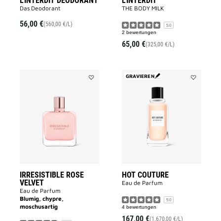
L'INTERDIT DEODORANT
L'INTERDIT
Das Deodorant
THE BODY MILK
56,00 €
(560,00 €/L)
5.0
2 bewertungen
65,00 €
(325,00 €/L)
GRAVIEREN
Add
Add
IRRESISTIBLE
HOT
ROSE
COUTURE
VELVET
to
to
wishlist
wishlist
IRRESISTIBLE ROSE
HOT COUTURE
VELVET
Eau de Parfum
Eau de Parfum
Blumig, chypre,
5.0
moschusartig
4 bewertungen
167,00 €
(1.670,00 €/L)