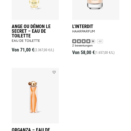
EAU
DE
TOILETTE
to
wishlist
ANGE OU DÉMON LE
L’INTERDIT
SECRET – EAU DE
HAARPARFUM
TOILETTE
EAU DE TOILETTE
4.0
2 bewertungen
Von
71,00 €
(2.367,00 €/L)
Von
58,00 €
(1.657,00 €/L)
Add
ORGANZA
–
EAU
DE
PARFUM
to
wishlist
ORGANZA – EAU DE