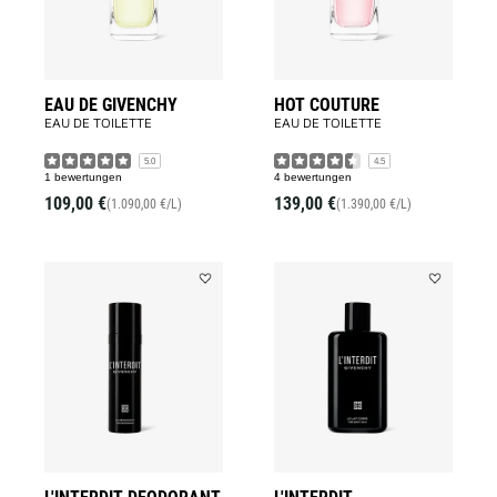
EAU DE GIVENCHY
HOT COUTURE
EAU DE TOILETTE
EAU DE TOILETTE
5.0
4.5
1 bewertungen
4 bewertungen
109,00 €
139,00 €
(1.090,00 €/L)
(1.390,00 €/L)
Add
Add
L'INTERDIT
L'INTERDIT
DEODORANT
to
to
wishlist
wishlist