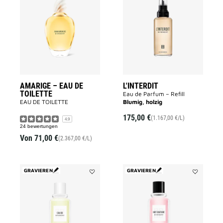
AMARIGE
L'Interdit
–
to
EAU
wishlist
DE
TOILETTE
to
wishlist
AMARIGE – EAU DE
L'INTERDIT
TOILETTE
Eau de Parfum – Refill
EAU DE TOILETTE
Blumig, holzig
175,00 €
(1.167,00 €/L)
4.9
24 bewertungen
Von
71,00 €
(2.367,00 €/L)
GRAVIEREN
GRAVIEREN
Add
Add
EAU
HOT
DE
COUTURE
GIVENCHY
to
to
wishlist
wishlist