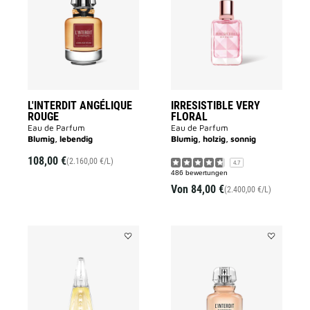
ROUGE
FLORAL
to
to
wishlist
wishlist
L'INTERDIT ANGÉLIQUE
IRRESISTIBLE VERY
ROUGE
FLORAL
Eau de Parfum
Eau de Parfum
Blumig, lebendig
Blumig, holzig, sonnig
108,00 €
(2.160,00 €/L)
4.7
486 bewertungen
Von
84,00 €
(2.400,00 €/L)
Add
Add
ANGE
L’INTERDIT
OU
to
DÉMON
wishlist
LE
SECRET
–