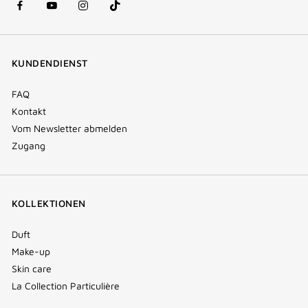
facebook
youtube
instagram
Tik
(new
(new
(new
Tok
window)
window)
window)
(new
KUNDENDIENST
window)
FAQ
Kontakt
Vom Newsletter abmelden
Zugang
KOLLEKTIONEN
Duft
Make-up
Skin care
La Collection Particulière