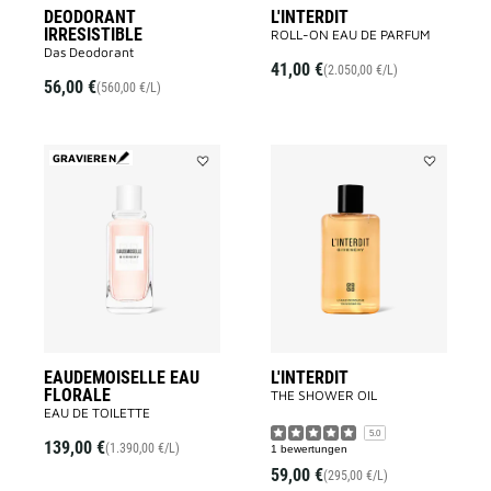
DEODORANT
L'INTERDIT
IRRESISTIBLE
ROLL-ON EAU DE PARFUM
Das Deodorant
41,00 €
(2.050,00 €/L)
56,00 €
(560,00 €/L)
GRAVIEREN
Add
Add
EAUDEMOISELLE
L'INTERDIT
EAU
to
FLORALE
wishlist
to
wishlist
EAUDEMOISELLE EAU
L'INTERDIT
FLORALE
THE SHOWER OIL
EAU DE TOILETTE
5.0
139,00 €
(1.390,00 €/L)
1 bewertungen
59,00 €
(295,00 €/L)