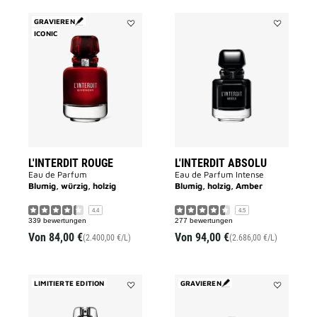
GRAVIEREN
ICONIC
Add
Add
L'INTERDIT
L'INTERDIT
ROUGE
ABSOLU
to
to
wishlist
wishlist
L'INTERDIT ROUGE
L'INTERDIT ABSOLU
Eau de Parfum
Eau de Parfum Intense
Blumig, würzig, holzig
Blumig, holzig, Amber
4.4
4.5
339 bewertungen
277 bewertungen
Von
84,00 €
Von
94,00 €
(2.400,00 €/L)
(2.686,00 €/L)
LIMITIERTE EDITION
GRAVIEREN
Add
Add
L'INTERDIT
IRRESISTIB
ANGÉLIQUE
VERY