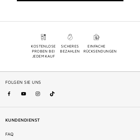
KOSTENLOSE
SICHERES
EINFACHE
PROBEN BEI
BEZAHLEN
RÜCKSENDUNGEN
JEDEM KAUF
FOLGEN SIE UNS
facebook
youtube
instagram
Tik
(new
(new
(new
Tok
window)
window)
window)
(new
KUNDENDIENST
window)
FAQ