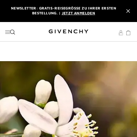
ZU MENÜ
ZU INHALT
ZU SUCHEN
NEWSLETTER: GRATIS-REISEGRÖSSE ZU IHRER ERSTEN B
ESTELLUNG. |
JETZT ANMELDEN
PROFITIEREN SIE VON KOSTENLOSEM EXPRESSVERSAND AB
EINEM EINKAUFSWERT VON 180 €. |
MEINE VORTEILE
L'INTERDIT ELIXIR: BEIM KAUF EINES DUFTES AB 50 ML
SCHENKEN WIR IHNEN EINE EXKLUSIVE MINIATUR DAZU. |
CODE :
ELIXIR
NEWSLETTER: GRATIS-REISEGRÖSSE ZU IHRER ERSTEN B
ESTELLUNG. |
JETZT ANMELDEN
PROFITIEREN SIE VON KOSTENLOSEM EXPRESSVERSAND AB
EINEM EINKAUFSWERT VON 180 €. |
MEINE VORTEILE