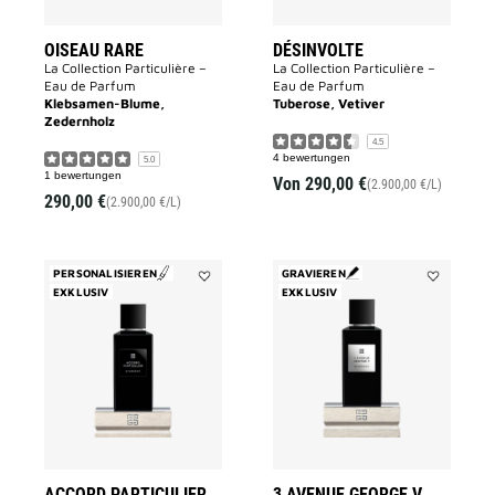
OISEAU RARE
DÉSINVOLTE
La Collection Particulière –
La Collection Particulière –
Eau de Parfum
Eau de Parfum
Klebsamen-Blume,
Tuberose, Vetiver
Zedernholz
4.5
4 bewertungen
5.0
1 bewertungen
Von
290,00 €
(2.900,00 €/L)
290,00 €
(2.900,00 €/L)
PERSONALISIEREN
GRAVIEREN
EXKLUSIV
Add
EXKLUSIV
Add
Accord
3
Particulier
AVENUE
to
GEORGE
wishlist
V
to
wishlist
ACCORD PARTICULIER
3 AVENUE GEORGE V