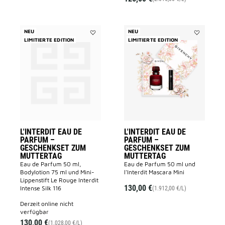
NEU
NEU
LIMITIERTE EDITION
Add
LIMITIERTE EDITION
Add
L'INTERDIT
L'INTERDIT
EAU
EAU
DE
DE
PARFUM
PARFUM
–
–
GESCHENKSET
GESCHENK
ZUM
ZUM
MUTTERTAG
MUTTERTA
to
to
wishlist
wishlist
L'INTERDIT EAU DE
L'INTERDIT EAU DE
PARFUM –
PARFUM –
GESCHENKSET ZUM
GESCHENKSET ZUM
MUTTERTAG
MUTTERTAG
Eau de Parfum 50 ml,
Eau de Parfum 50 ml und
Bodylotion 75 ml und Mini-
l'Interdit Mascara Mini
Lippenstift Le Rouge Interdit
130,00 €
Intense Silk 116
(1.912,00 €/L)
derzeit online nicht
verfügbar
130,00 €
(1.028,00 €/L)