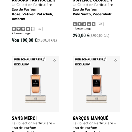
La Collection Particulière –
La Collection Particulière –
Eau de Parfum
Eau de Parfum
Rose, Vetiver, Patschuli,
Palo Santo, Zedernholz
Ambrox
4.8
4 bewertungen
4.3
7 bewertungen
290,00 €
(2.900,00 €/L)
Von
190,00 €
(3.800,00 €/L)
PERSONALISIEREN
PERSONALISIEREN
EXKLUSIV
Add
EXKLUSIV
Add
SANS
Garçon
MERCI
Manqué
to
to
wishlist
wishlist
SANS MERCI
GARÇON MANQUÉ
La Collection Particulière –
La Collection Particulière –
Eau de Parfum
Eau de Parfum