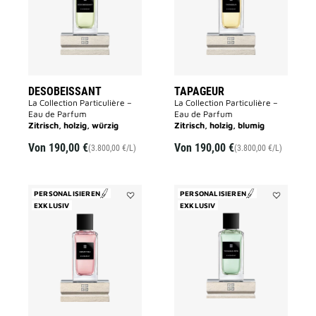
DESOBEISSANT
TAPAGEUR
La Collection Particulière –
La Collection Particulière –
Eau de Parfum
Eau de Parfum
Zitrisch, holzig, würzig
Zitrisch, holzig, blumig
Von
190,00 €
Von
190,00 €
(3.800,00 €/L)
(3.800,00 €/L)
PERSONALISIEREN
PERSONALISIEREN
EXKLUSIV
Add
EXKLUSIV
Add
CŒUR
Trouble
FOU
Fête
to
to
wishlist
wishlist