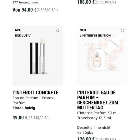
108,00 €
(2.160,00 €/L)
277 bewertungen
Von
94,00 €
(2.686,00 €/L)
NEU
NEU
EXKLUSIV
Add
LIMITIERTE EDITION
Add
L'INTERDIT
L'INTERDIT
CONCRETE
EAU
to
DE
wishlist
PARFUM
–
GESCHENK
ZUM
MUTTERTA
to
wishlist
L'INTERDIT CONCRETE
L'INTERDIT EAU DE
PARFUM –
Eau de Parfum - Festes
GESCHENKSET ZUM
Parfüm
MUTTERTAG
Floral, holzig
L'Interdit Parfum 50 ml,
49,00 €
Travelspray 12,5 ml
(18.148,00 €/L)
derzeit online nicht
verfügbar
126,00 €
(2.016,00 €/L)