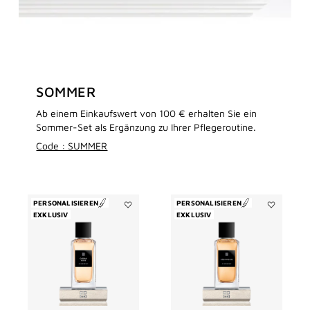
SOMMER
Ab einem Einkaufswert von 100 € erhalten Sie ein
Sommer-Set als Ergänzung zu Ihrer Pflegeroutine.
Code : SUMMER
PERSONALISIEREN
PERSONALISIEREN
EXKLUSIV
Add
EXKLUSIV
Add
OISEAU
Désinvolte
RARE
to
to
wishlist
wishlist