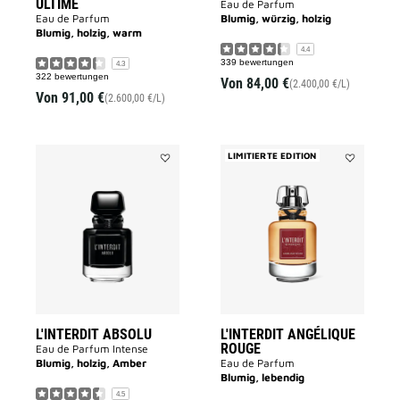
ULTIME
Eau de Parfum
Eau de Parfum
Blumig, würzig, holzig
Blumig, holzig, warm
4.4
339 bewertungen
4.3
322 bewertungen
Von
84,00 €
(2.400,00 €/L)
Von
91,00 €
(2.600,00 €/L)
LIMITIERTE EDITION
Add
Add
L'INTERDIT
L'INTERDIT
ABSOLU
ANGÉLIQUE
to
ROUGE
wishlist
to
wishlist
L'INTERDIT ABSOLU
L'INTERDIT ANGÉLIQUE
ROUGE
Eau de Parfum Intense
Blumig, holzig, Amber
Eau de Parfum
Blumig, lebendig
4.5