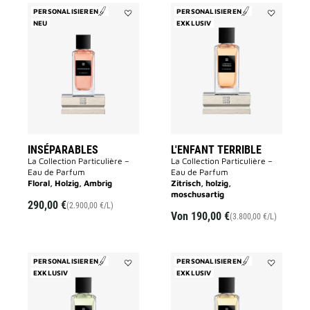
PERSONALISIEREN
PERSONALISIEREN
NEU
Add
EXKLUSIV
Add
INSÉPARABLES
L'ENFANT
to
TERRIBLE
wishlist
to
wishlist
INSÉPARABLES
L'ENFANT TERRIBLE
La Collection Particulière –
La Collection Particulière –
Eau de Parfum
Eau de Parfum
Floral, Holzig, Ambrig
Zitrisch, holzig,
moschusartig
290,00 €
(2.900,00 €/L)
Von
190,00 €
(3.800,00 €/L)
PERSONALISIEREN
PERSONALISIEREN
EXKLUSIV
Add
EXKLUSIV
Add
DESOBEISSANT
TAPAGEUR
to
to
wishlist
wishlist