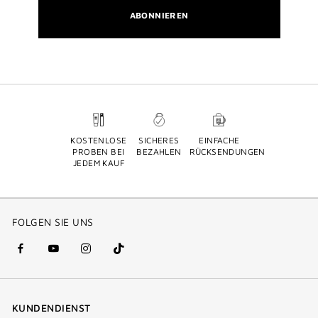
ABONNIEREN
KOSTENLOSE
SICHERES
EINFACHE
PROBEN BEI
BEZAHLEN
RÜCKSENDUNGEN
JEDEM KAUF
FOLGEN SIE UNS
facebook
youtube
instagram
Tik
(new
(new
(new
Tok
window)
window)
window)
(new
KUNDENDIENST
window)