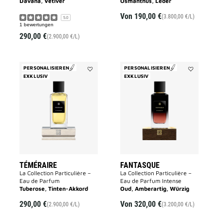
Davana, Vetiver
Osmanthus, Leder
Von
190,00 €
(3.800,00 €/L)
5.0
1 bewertungen
290,00 €
(2.900,00 €/L)
PERSONALISIEREN
PERSONALISIEREN
EXKLUSIV
Add
EXKLUSIV
Add
TÉMÉRAIRE
FANTASQU
to
to
wishlist
wishlist
TÉMÉRAIRE
FANTASQUE
La Collection Particulière –
La Collection Particulière –
Eau de Parfum
Eau de Parfum Intense
Tuberose, Tinten-Akkord
Oud, Amberartig, Würzig
290,00 €
Von
320,00 €
(2.900,00 €/L)
(3.200,00 €/L)