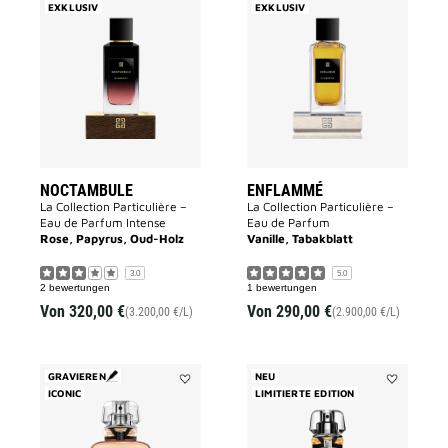
EXKLUSIV
Add
EXKLUSIV
Add
NOCTAMBULE
Enflammé
to
to
wishlist
wishlist
NOCTAMBULE
ENFLAMMÉ
La Collection Particulière –
La Collection Particulière –
Eau de Parfum Intense
Eau de Parfum
Rose, Papyrus, Oud-Holz
Vanille, Tabakblatt
3.0
5.0
2 bewertungen
1 bewertungen
Von
320,00 €
Von
290,00 €
(3.200,00 €/L)
(2.900,00 €/L)
GRAVIEREN
NEU
ICONIC
Add
LIMITIERTE EDITION
Add
L'INTERDIT
L'INTERDIT
to
NARCISSE
wishlist
BLANC