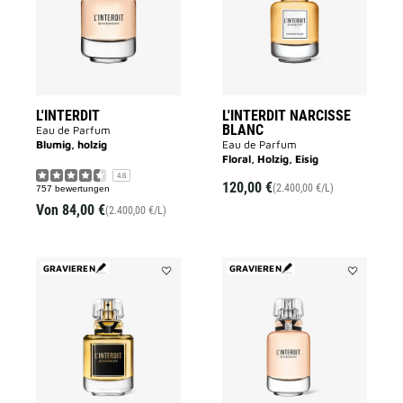
to
wishlist
L'INTERDIT
L'INTERDIT NARCISSE
BLANC
Eau de Parfum
Blumig, holzig
Eau de Parfum
Floral, Holzig, Eisig
4.6
120,00 €
(2.400,00 €/L)
757 bewertungen
Von
84,00 €
(2.400,00 €/L)
GRAVIEREN
GRAVIEREN
Add
Add
L'INTERDIT
L'INTERDIT
PARFUM
to
to
wishlist
wishlist