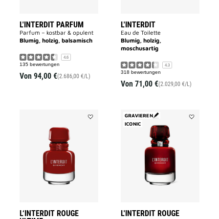
L'INTERDIT PARFUM
L'INTERDIT
Parfum – kostbar & opulent
Eau de Toilette
Blumig, holzig, balsamisch
Blumig, holzig,
moschusartig
4.6
135 bewertungen
4.3
318 bewertungen
Von
94,00 €
(2.686,00 €/L)
Von
71,00 €
(2.029,00 €/L)
GRAVIEREN
Add
ICONIC
Add
L‘INTERDIT
L'INTERDIT
ROUGE
ROUGE
ULTIME
to
to
wishlist
wishlist
L‘INTERDIT ROUGE
L'INTERDIT ROUGE