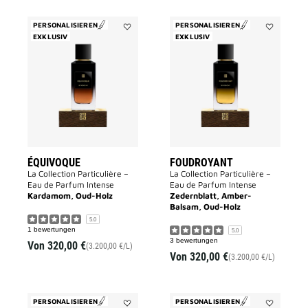
PERSONALISIEREN
PERSONALISIEREN
EXKLUSIV
Add
EXKLUSIV
Add
ÉQUIVOQUE
Foudroyant
to
to
wishlist
wishlist
ÉQUIVOQUE
FOUDROYANT
La Collection Particulière –
La Collection Particulière –
Eau de Parfum Intense
Eau de Parfum Intense
Kardamom, Oud-Holz
Zedernblatt, Amber-
Balsam, Oud-Holz
5.0
1 bewertungen
5.0
3 bewertungen
Von
320,00 €
(3.200,00 €/L)
Von
320,00 €
(3.200,00 €/L)
PERSONALISIEREN
PERSONALISIEREN