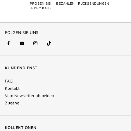
PROBEN BEI
BEZAHLEN
RÜCKSENDUNGEN
JEDEM KAUF
FOLGEN SIE UNS
facebook
youtube
instagram
Tik
(new
(new
(new
Tok
window)
window)
window)
(new
KUNDENDIENST
window)
FAQ
Kontakt
Vom Newsletter abmelden
Zugang
KOLLEKTIONEN