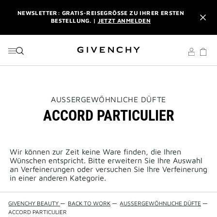
ZU MENÜ
ZU INHALT
ZU SUCHEN
NEWSLETTER: GRATIS-REISEGRÖSSE ZU IHRER ERSTEN B
ESTELLUNG. |
JETZT ANMELDEN
PROFITIEREN SIE VON KOSTENLOSEM EXPRESSVERSAND AB
EINEM EINKAUFSWERT VON 180 €. |
MEINE VORTEILE
L'INTERDIT ELIXIR: BEIM KAUF EINES DUFTES AB 50 ML
SCHENKEN WIR IHNEN EINE EXKLUSIVE MINIATUR DAZU. |
CODE :
ELIXIR
THIS
AUSSERGEWÖHNLICHE DÜFTE
ACTION
ACCORD PARTICULIER
WILL
NEWSLETTER: GRATIS-REISEGRÖSSE ZU IHRER ERSTEN B
OPEN
ESTELLUNG. |
JETZT ANMELDEN
A
NEW
PAGE
Wir können zur Zeit keine Ware finden, die Ihren
PROFITIEREN SIE VON KOSTENLOSEM EXPRESSVERSAND AB
Wünschen entspricht. Bitte erweitern Sie Ihre Auswahl
EINEM EINKAUFSWERT VON 180 €. |
MEINE VORTEILE
an Verfeinerungen oder versuchen Sie Ihre Verfeinerung
in einer anderen Kategorie.
GIVENCHY BEAUTY
—
BACK TO WORK
—
AUSSERGEWÖHNLICHE DÜFTE
—
ACCORD PARTICULIER