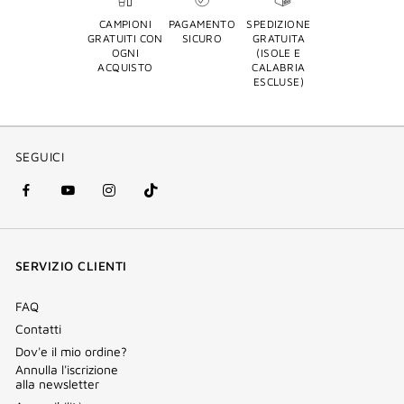
CAMPIONI
PAGAMENTO
SPEDIZIONE
GRATUITI CON
SICURO
GRATUITA
OGNI
(ISOLE E
ACQUISTO
CALABRIA
ESCLUSE)
SEGUICI
facebook
youtube
instagram
Tik
(nuova
(nuova
(nuova
Tok
finestra)
finestra)
finestra)
(nuova
SERVIZIO CLIENTI
finestra)
FAQ
Contatti
Dov'e il mio ordine?
Annulla l'iscrizione
alla newsletter