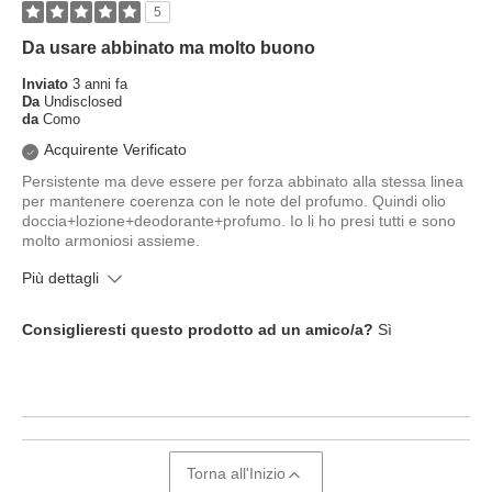
5
Da usare abbinato ma molto buono
Inviato
3 anni fa
Da
Undisclosed
da
Como
Acquirente Verificato
Persistente ma deve essere per forza abbinato alla stessa linea
per mantenere coerenza con le note del profumo. Quindi olio
doccia+lozione+deodorante+profumo. Io li ho presi tutti e sono
molto armoniosi assieme.
Più dettagli
Quanti anni hai?
tra 18 e 24 anni
Consiglieresti questo prodotto ad un amico/a?
Sì
Torna all'Inizio