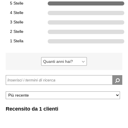
5 Stelle
2
4 Stelle
0
3 Stelle
0
2 Stelle
0
1 Stella
0
Quanti anni hai?
Filtra
le
recensioni
per
Quanti
anni
hai?
Recensito da 1 clienti