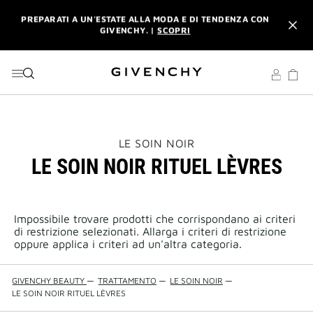
VAI AL MENU
VAI AI CONTENUTI
VAI ALLA RICERCA
PREPARATI A UN'ESTATE ALLA MODA E DI TENDENZA CON
GIVENCHY. |
SCOPRI
INTERDIT: RICEVI UNA MINIATURA CON OGNI ACQUISTO DI
UN PROFUMO L'INTERDIT DA 80 ML. |
CODICE: INTERDIT
PREPARATI A UN'ESTATE ALLA MODA E DI TENDENZA CON
GIVENCHY. |
SCOPRI
INTERDIT: RICEVI UNA MINIATURA CON OGNI ACQUISTO DI
THIS
LE SOIN NOIR
UN PROFUMO L'INTERDIT DA 80 ML. |
CODICE: INTERDIT
ACTION
LE SOIN NOIR RITUEL LÈVRES
WILL
OPEN
A
NEW
PAGE
Impossibile trovare prodotti che corrispondano ai criteri
di restrizione selezionati. Allarga i criteri di restrizione
oppure applica i criteri ad un'altra categoria.
GIVENCHY BEAUTY
—
TRATTAMENTO
—
LE SOIN NOIR
—
LE SOIN NOIR RITUEL LÈVRES