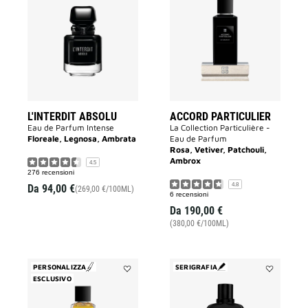
L'INTERDIT
Accord
ABSOLU
Particulier
alla
alla
lista
lista
dei
dei
desideri
desideri
L'INTERDIT ABSOLU
ACCORD PARTICULIER
Eau de Parfum Intense
La Collection Particulière -
Floreale, Legnosa, Ambrata
Eau de Parfum
Rosa, Vetiver, Patchouli,
Ambrox
4.5
276 recensioni
4.8
Da
94,00 €
(269,00 €/100ML)
6 recensioni
Da
190,00 €
(380,00 €/100ML)
PERSONALIZZA
SERIGRAFIA
ESCLUSIVO
Aggiungi
Aggiungi
Enflammé
GENTLEMA
alla
SOCIETY