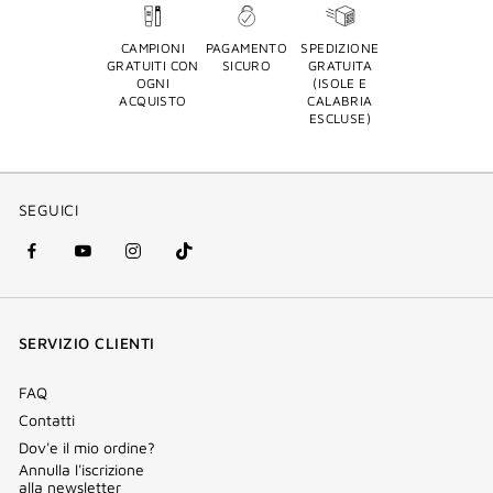
CAMPIONI
PAGAMENTO
SPEDIZIONE
GRATUITI CON
SICURO
GRATUITA
OGNI
(ISOLE E
ACQUISTO
CALABRIA
ESCLUSE)
SEGUICI
facebook
youtube
instagram
Tik
(nuova
(nuova
(nuova
Tok
finestra)
finestra)
finestra)
(nuova
SERVIZIO CLIENTI
finestra)
FAQ
Contatti
Dov'e il mio ordine?
Annulla l'iscrizione
alla newsletter