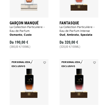
GARÇON MANQUÉ
FANTASQUE
La Collection Particulière -
La Collection Particulière -
Eau de Parfum
Eau de Parfum Intense
Osmanto, Cuoio
Oud, Ambrata, Speziata
Da
190,00 €
Da
320,00 €
(380,00 €/100ML)
(320,00 €/100ML)
PERSONALIZZA
PERSONALIZZA
ESCLUSIVO
Aggiungi
ESCLUSIVO
Aggiungi
Équivoque
Noctambul
alla
alla
lista
lista
dei
dei
desideri
desideri