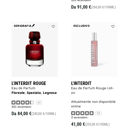
326 recensioni
Da
91,00 €
(260,00 €/100ML)
SERIGRAFIA
ESCLUSIVO
Aggiungi
Aggiungi
L'INTERDIT
L'INTERDIT
ROUGE
alla
alla
lista
lista
dei
dei
desideri
desideri
L'INTERDIT ROUGE
L'INTERDIT
Eau de Parfum
Eau de Parfum Rouge roll-
Floreale, Speziata, Legnosa
on
attualmente non disponibile
4.4
online
341 recensioni
Da
84,00 €
(240,00 €/100ML)
5.0
3 recensioni
41,00 €
(205,00 €/100ML)