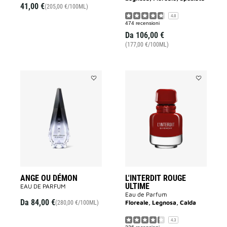
41,00 €
(205,00 €/100ML)
4.8
474 recensioni
Da
106,00 €
(177,00 €/100ML)
Aggiungi
Aggiungi
ANGE
L'INTERDIT
OU
ROUGE
DÉMON
ULTIME
alla
alla
lista
lista
dei
dei
desideri
desideri
ANGE OU DÉMON
L'INTERDIT ROUGE
ULTIME
EAU DE PARFUM
Eau de Parfum
Da
84,00 €
Floreale, Legnosa, Calda
(280,00 €/100ML)
4.3