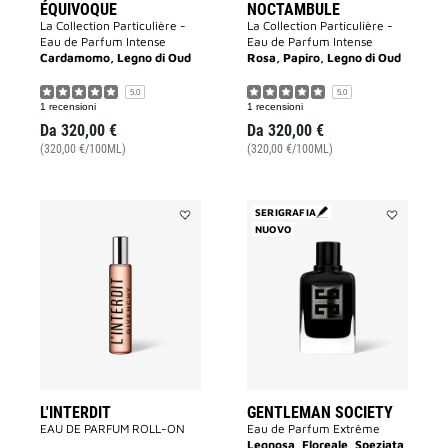
ÉQUIVOQUE
NOCTAMBULE
La Collection Particulière -
La Collection Particulière -
Eau de Parfum Intense
Eau de Parfum Intense
Cardamomo, Legno di Oud
Rosa, Papiro, Legno di Oud
5.0
5.0
1 recensioni
1 recensioni
Da
320,00 €
Da
320,00 €
(320,00 €/100ML)
(320,00 €/100ML)
SERIGRAFIA
Aggiungi
NUOVO
Aggiungi
L'INTERDIT
GENTLEMA
alla
SOCIETY
lista
alla
dei
lista
desideri
dei
desideri
L'INTERDIT
GENTLEMAN SOCIETY
EAU DE PARFUM ROLL-ON
Eau de Parfum Extrême
Legnosa, Floreale, Speziata