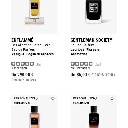
lista
alla
dei
lista
desideri
dei
desideri
ENFLAMMÉ
GENTLEMAN SOCIETY
La Collection Particulière -
Eau de Parfum
Eau de Parfum
Legnosa, Floreale,
Vaniglia, Foglia di Tabacco
Aromatica
5.0
4.7
1 recensioni
661 recensioni
Da
290,00 €
Da
85,00 €
(213,00 €/100ML)
(290,00 €/100ML)
PERSONALIZZA
PERSONALIZZA
ESCLUSIVO
Aggiungi
ESCLUSIVO
Aggiungi
Garçon
FANTASQU
Manqué
alla
alla
lista
lista
dei
dei
desideri
desideri