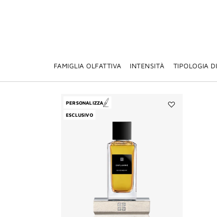
FAMIGLIA OLFATTIVA
INTENSITÀ
TIPOLOGIA D
PERSONALIZZA
Aggiungi
ESCLUSIVO
Enflammé
alla
lista
dei
desideri