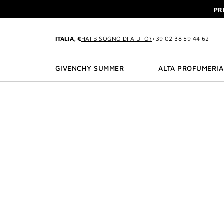
VAI AL MENU
VAI AI CONTENUTI
VAI ALLA RICERCA
PR
INTERDIT: RICEVI UN
PR
ITALIA, €
HAI BISOGNO DI AIUTO?
+39 02 38 59 44 62
INTERDIT: RICEVI UN
GIVENCHY SUMMER
ALTA PROFUMERIA