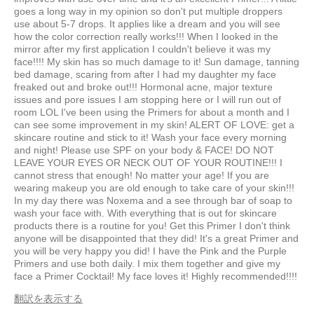
goes a long way in my opinion so don't put multiple droppers
use about 5-7 drops. It applies like a dream and you will see
how the color correction really works!!! When I looked in the
mirror after my first application I couldn't believe it was my
face!!!! My skin has so much damage to it! Sun damage, tanning
bed damage, scaring from after I had my daughter my face
freaked out and broke out!!! Hormonal acne, major texture
issues and pore issues I am stopping here or I will run out of
room LOL I've been using the Primers for about a month and I
can see some improvement in my skin! ALERT OF LOVE: get a
skincare routine and stick to it! Wash your face every morning
and night! Please use SPF on your body & FACE! DO NOT
LEAVE YOUR EYES OR NECK OUT OF YOUR ROUTINE!!! I
cannot stress that enough! No matter your age! If you are
wearing makeup you are old enough to take care of your skin!!!
In my day there was Noxema and a see through bar of soap to
wash your face with. With everything that is out for skincare
products there is a routine for you! Get this Primer I don't think
anyone will be disappointed that they did! It's a great Primer and
you will be very happy you did! I have the Pink and the Purple
Primers and use both daily. I mix them together and give my
face a Primer Cocktail! My face loves it! Highly recommended!!!!
翻訳を表示する