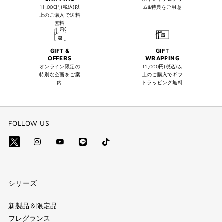
11,000円(税込)以
ム&特典をご用意
上のご購入で送料
無料
GIFT &
GIFT
OFFERS
WRAPPING
オンライン限定の
11,000円(税込)以
特別な企画をご案
上のご購入でギフ
内
トラッピング無料
FOLLOW US
Line
Tik
X=Twitter（別
Instagram（別
YouTube（別
Tok
(別
ウ
ウ
ウ
(別
ウ
ィ
ィ
ィ
シリーズ
ウ
ィ
ン
ン
ン
ィ
ン
ド
ド
ド
新製品＆限定品
ン
フレグランス
ド