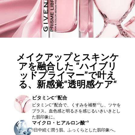
メイクアップとスキンケ
アを融合した​ “ハイブリ
ッドプライマー”で叶え
る、新感覚“透明感ケア“
ビタミンC*¹配合
ビタミンC*¹配合で、くすみを補整*²し、ツヤを
プラス。血色感と明るさを感じるいきいきとし
た肌印象に。
マイクロ・ヒアルロン酸*³
1日中続く潤う肌、ふっくらとした肌印象へ。