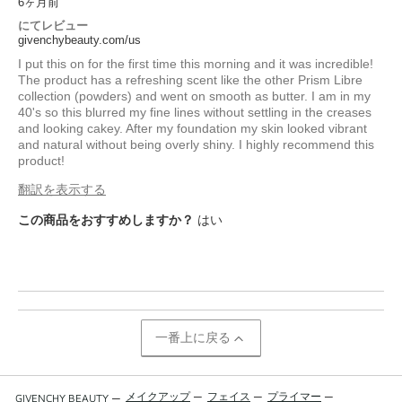
6ヶ月前
にてレビュー
givenchybeauty.com/us
I put this on for the first time this morning and it was incredible!
The product has a refreshing scent like the other Prism Libre
collection (powders) and went on smooth as butter. I am in my
40's so this blurred my fine lines without settling in the creases
and looking cakey. After my foundation my skin looked vibrant
and natural without being overly shiny. I highly recommend this
product!
翻訳を表示する
この商品をおすすめしますか？
はい
一番上に戻る
メイクアップ
—
フェイス
—
プライマー
—
GIVENCHY BEAUTY
—