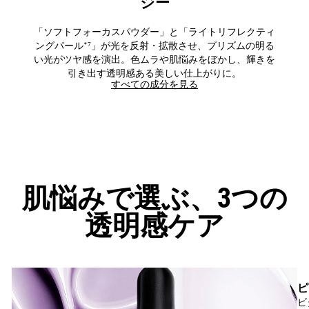
ジー​
「ソフトフォーカスパウダー」と「ライトリフレクティ
ングパール*⁷」が光を反射・拡散させ、プリズムの明る
い光がツヤ感を演出。色ムラや肌悩みをぼかし、輝きを
引き出す透明感ある美しい仕上がりに。​
すべての成分を見る
肌悩みで選ぶ、3つの
透明感ケア
ピ
ビ