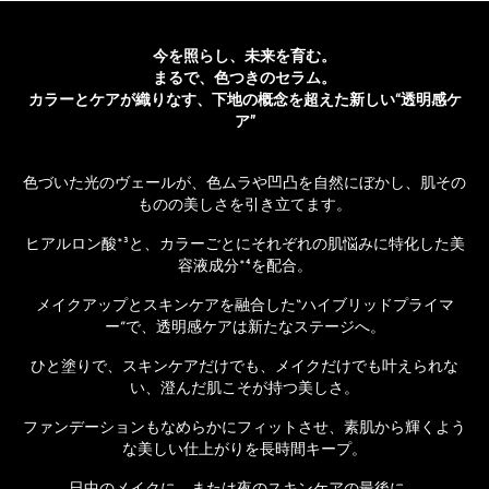
今を照らし、未来を育む。
まるで、色つきのセラム。
カラーとケアが織りなす、下地の概念を超えた新しい“透明感ケ
ア”
色づいた光のヴェールが、色ムラや凹凸を自然にぼかし、肌その
ものの美しさを引き立てます。​
ヒアルロン酸*³と、カラーごとにそれぞれの肌悩みに特化した美
容液成分*⁴を配合。​
メイクアップとスキンケアを融合した“ハイブリッドプライマ
ー”で、透明感ケアは新たなステージへ。​
ひと塗りで、スキンケアだけでも、メイクだけでも叶えられな
い、澄んだ肌こそが持つ美しさ。​
ファンデーションもなめらかにフィットさせ、素肌から輝くよう
な美しい仕上がりを長時間キープ。​
日中のメイクに、または夜のスキンケアの最後に。​