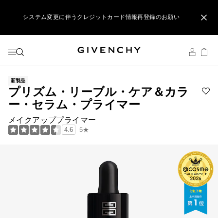
メニューへ
コンテンツへ
検索
ジバンシイ製品のご購入でポーチをプレゼント
リップ製品ダブルポイントキャンペーン開催中
システム変更に伴うクレジットカード情報再登録のお願い
新製品
プリズム・リーブル・ケア＆カラ
Ad
ー・セラム・プライマー
プ
リ
メイクアッププライマー
ズ
5★
4.6
ム
リ
ー
ブ
ル
ケ
ア
＆