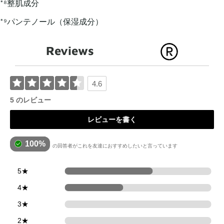
*⁸整肌成分​
*⁹パンテノール（保湿成分）​
Reviews
4.6
5 のレビュー
レビューを書く
100%
の回答者がこれを友達におすすめしたいと言っています
5★
3
4★
2
3★
0
2★
0