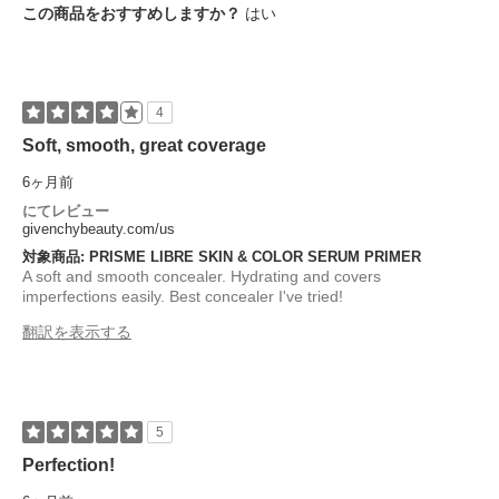
この商品をおすすめしますか？
はい
4
Soft, smooth, great coverage
6ヶ月前
にてレビュー
givenchybeauty.com/us
対象商品: PRISME LIBRE SKIN & COLOR SERUM PRIMER
A soft and smooth concealer. Hydrating and covers
imperfections easily. Best concealer I've tried!
翻訳を表示する
5
Perfection!