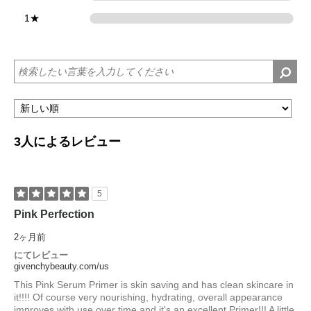
1★
0
3人によるレビュー
5
Pink Perfection
2ヶ月前
にてレビュー
givenchybeauty.com/us
This Pink Serum Primer is skin saving and has clean skincare in
it!!!! Of course very nourishing, hydrating, overall appearance
improves with use over time and it's an excellent Primer!!! A little