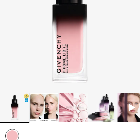
カ
ラ
ー
セ
ラ
ム
プ
ラ
イ
マ
ー
to
wis