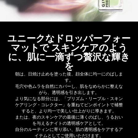
ユニークなドロッパーフォー
マットで​ スキンケアのよう
に、肌に一滴ずつ贅沢な輝き
を
朝は、日焼け止めを塗った後、顔全体に均一にのばしま
す。​
毛穴や色ムラを自然にカバーし、肌をなめらかに整えな
がら、透明感を引き出します。​
より気になる部分には、「プリズム・リーブル・スキン
ケアリング・コレクター」を重ねてピンポイントで補整
すると、より均一で美しい仕上がりに導きます。​
または、夜のスキンケアの最後に薄くのばし、うるおい
を与えるナイトの透明感ケアとして。​
自分のルーティンに寄り添い、肌の透明感をケアするア
イテムとしてご使用いただけます。​