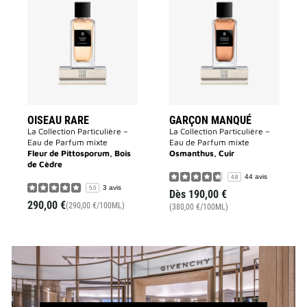
Oiseau
Garçon
Rare
Manqué
à
à
la
la
liste
liste
des
des
souhaits
souhaits
OISEAU RARE
GARÇON MANQUÉ
La Collection Particulière –
La Collection Particulière –
Eau de Parfum mixte
Eau de Parfum mixte
Fleur de Pittosporum, Bois
Osmanthus, Cuir
de Cèdre
44 avis
4.8
3 avis
5.0
Dès
190,00 €
290,00 €
(290,00 €/100ML)
(380,00 €/100ML)