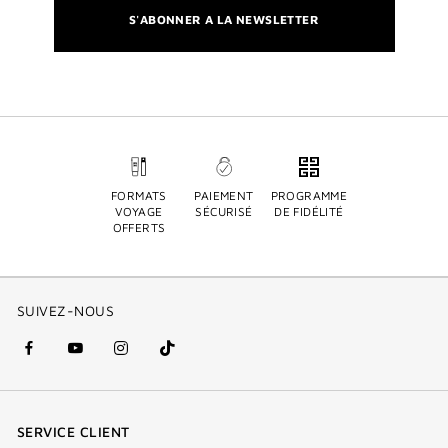
S'ABONNER A LA NEWSLETTER
FORMATS
PAIEMENT
PROGRAMME
VOYAGE
SÉCURISÉ
DE FIDÉLITÉ
OFFERTS
SUIVEZ-NOUS
facebook
youtube
instagram
Tik
(nouvelle
(nouvelle
(nouvelle
Tok
fenêtre)
fenêtre)
fenêtre)
(new
SERVICE CLIENT
window)