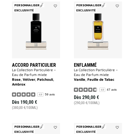
PERSONNALISER
PERSONNALISER
EXCLUSIVITÉ
Ajouter
EXCLUSIVITÉ
Ajouter
ACCORD
Enflammé
PARTICULIER
à
à
la
la
liste
liste
des
des
souhaits
souhaits
ACCORD PARTICULIER
ENFLAMMÉ
La Collection Particulière –
La Collection Particulière –
Eau de Parfum mixte
Eau de Parfum mixte
Rose, Vétiver, Patchouli,
Vanille, Feuille de Tabac
Ambrox
47 avis
4.9
59 avis
4.9
Dès
290,00 €
Dès
190,00 €
(290,00 €/100ML)
(380,00 €/100ML)
PERSONNALISER
PERSONNALISER
EXCLUSIVITÉ
Ajouter
EXCLUSIVITÉ
Ajouter