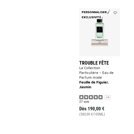
PERSONNALISER
EXCLUSIVITÉ
Ajouter
Trouble
Fête
à
la
liste
des
souhaits
TROUBLE FÊTE
La Collection
Particulière – Eau de
Parfum mixte
Feuille de Figuier,
Jasmin
4.9
27 avis
Dès
190,00 €
(380,00 €/100ML)