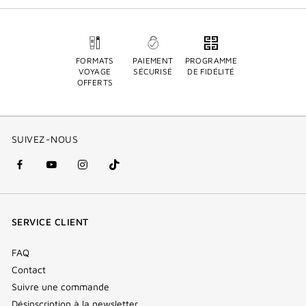
FORMATS
PAIEMENT
PROGRAMME
VOYAGE
SÉCURISÉ
DE FIDÉLITÉ
OFFERTS
SUIVEZ-NOUS
facebook
youtube
instagram
Tik
(nouvelle
(nouvelle
(nouvelle
Tok
fenêtre)
fenêtre)
fenêtre)
(new
SERVICE CLIENT
window)
FAQ
Contact
Suivre une commande
Désinscription à la newsletter