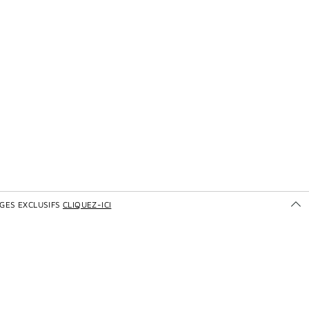
GES EXCLUSIFS
CLIQUEZ-ICI
Ou
po
dé
les
se
ex
de
gi