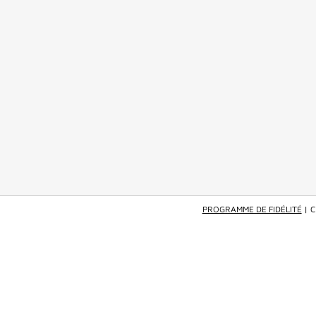
PROGRAMME DE FIDÉLITÉ
| 
GIVENCHY BEAUTY
—
GWP_SAMPLES
—
TRAVEL SPRAY L