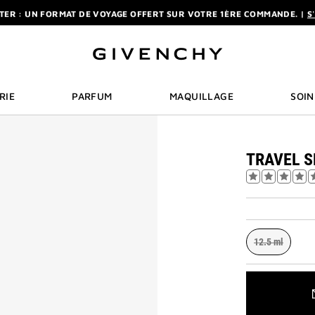
RCHE
TER : UN FORMAT DE VOYAGE OFFERT SUR VOTRE 1ÈRE COMMANDE. |
S
LIVRAISON STANDARD ET RETOUR OFFERTS. |
MES AVANTAGES
R : DÈS L'ACHAT D'UN 50ML OU PLUS, RECEVEZ UNE MINIATURE EN CADEA
TER : UN FORMAT DE VOYAGE OFFERT SUR VOTRE 1ÈRE COMMANDE. |
S
LIVRAISON STANDARD ET RETOUR OFFERTS. |
MES AVANTAGES
RIE
PARFUM
MAQUILLAGE
SOIN
TRAVEL S
12.5 ml