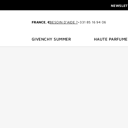
ALLER AU MENU
ALLER AU CONTENU
ALLER À LA RECHE
NEWSLET
L'INTERDIT ELIXI
NEWSLET
FRANCE, €
BESOIN D’AIDE ?
+331 85 16 94 06
GIVENCHY SUMMER
HAUTE PARFUME