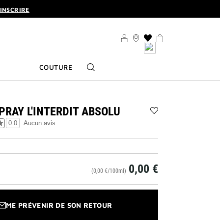
'INSCRIRE
U. | CODE :
ELIXIR
'INSCRIRE
LISTE
DE
SOUHAITS
COUTURE
PRAY L'INTERDIT ABSOLU
Ajouter
0.0
Aucun avis
Travel
Spray
L'interdit
Absolu
à
0,00 €
la
(0,00 €/100ml)
liste
des
souhaits
ME PRÉVENIR DE SON RETOUR