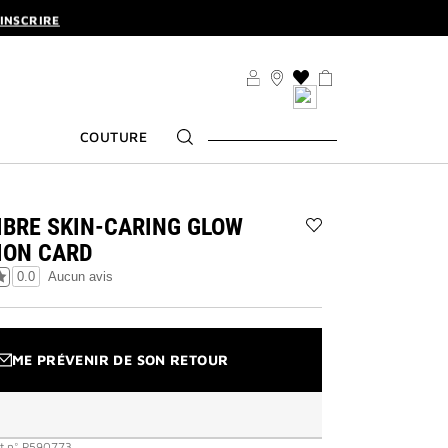
'INSCRIRE
U. | CODE :
ELIXIR
'INSCRIRE
LISTE
DE
SOUHAITS
COUTURE
IBRE SKIN-CARING GLOW
Ajouter
ION CARD
Prisme
Libre
0.0
Aucun avis
Skin-
Caring
Glow
Foundation
ME PRÉVENIR DE SON RETOUR
Card
à
la
liste
des
t
n°
P590773