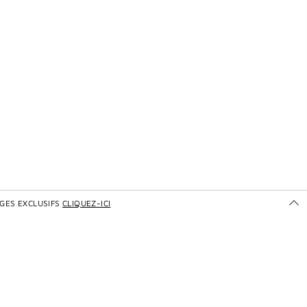
GES EXCLUSIFS
CLIQUEZ-ICI
Ou
po
dé
les
se
ex
de
gi