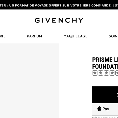
RCHE
TER : UN FORMAT DE VOYAGE OFFERT SUR VOTRE 1ÈRE COMMANDE. |
S
LIVRAISON STANDARD ET RETOUR OFFERTS. |
MES AVANTAGES
R : DÈS L'ACHAT D'UN 50ML OU PLUS, RECEVEZ UNE MINIATURE EN CADEA
TER : UN FORMAT DE VOYAGE OFFERT SUR VOTRE 1ÈRE COMMANDE. |
S
LIVRAISON STANDARD ET RETOUR OFFERTS. |
MES AVANTAGES
RIE
PARFUM
MAQUILLAGE
SOIN
PRISME L
FOUNDAT
Référence produi