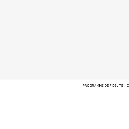
PROGRAMME DE FIDÉLITÉ
| 
GIVENCHY BEAUTY
—
PRISME LIBRE SKIN-CARING GLO