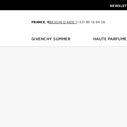
ALLER AU MENU
ALLER AU CONTENU
ALLER À LA RECHE
NEWSLET
L'INTERDIT ELIXI
NEWSLET
FRANCE, €
BESOIN D’AIDE ?
+331 85 16 94 06
GIVENCHY SUMMER
HAUTE PARFUME