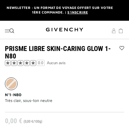
ALLER AU MENU
ALLER AU CONTENU
ALLER À LA RECHERCHE
NEWSLETTER : UN FORMAT DE VOYAGE OFFERT SUR VOTRE
1ÈRE COMMANDE. |
S'INSCRIRE
LIVRAISON STANDARD ET RETOUR OFFERTS. |
MES
AVANTAGES
L'INTERDIT ELIXIR : DÈS L'ACHAT D'UN 50ML OU PLUS,
RECEVEZ UNE MINIATURE EN CADEAU. | CODE :
ELIXIR
PRISME LIBRE SKIN-CARING GLOW 1-
Ajo
N80
NEWSLETTER : UN FORMAT DE VOYAGE OFFERT SUR VOTRE
Pri
1ÈRE COMMANDE. |
S'INSCRIRE
Lib
0.0
Aucun avis
Ski
LIVRAISON STANDARD ET RETOUR OFFERTS. |
MES
Car
AVANTAGES
Gl
1-
N8
à
N°1-N80
la
Très clair, sous-ton neutre
list
des
sou
0,00 €
(0,00 €/100g)