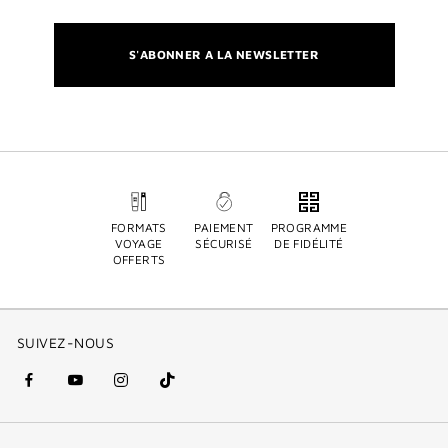
S'ABONNER A LA NEWSLETTER
FORMATS
PAIEMENT
PROGRAMME
VOYAGE
SÉCURISÉ
DE FIDÉLITÉ
OFFERTS
SUIVEZ-NOUS
facebook
youtube
instagram
Tik
(nouvelle
(nouvelle
(nouvelle
Tok
fenêtre)
fenêtre)
fenêtre)
(new