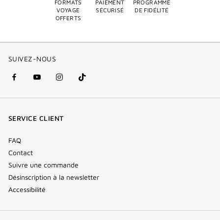
FORMATS
PAIEMENT
PROGRAMME
VOYAGE
SÉCURISÉ
DE FIDÉLITÉ
OFFERTS
SUIVEZ-NOUS
facebook
youtube
instagram
Tik
(nouvelle
(nouvelle
(nouvelle
Tok
fenêtre)
fenêtre)
fenêtre)
(new
SERVICE CLIENT
window)
FAQ
Contact
Suivre une commande
Désinscription à la newsletter
Accessibilité