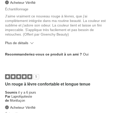
Acheteur Vérifié
Échantillonnage
J'aime vraiment ce nouveau rouge à lèvres, que j'ai
complètement intégrée dans ma routine beauté. La couleur est
sublime et j'adore son odeur. La couleur tient et laisse un fini
impeccable. S'applique très facilement et pas besoin de
retouches. (Offert par Givenchy Beauty)
Plus de détails
Quel est votre type de peau ?
Mixte
Recommanderiez-vous ce produit à un ami ?
Oui
Quel âge avez-vous ?
35 à 44 ans
5
Un rouge à lèvre confortable et longue tenue
Soumis
il y a 6 jours
Par
Laprofquiteste
de
Montluçon
Acheteur Vérifié