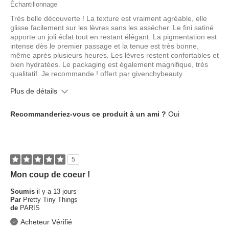
Échantillonnage
Très belle découverte ! La texture est vraiment agréable, elle
glisse facilement sur les lèvres sans les assécher. Le fini satiné
apporte un joli éclat tout en restant élégant. La pigmentation est
intense dès le premier passage et la tenue est très bonne,
même après plusieurs heures. Les lèvres restent confortables et
bien hydratées. Le packaging est également magnifique, très
qualitatif. Je recommande ! offert par givenchybeauty
Plus de détails
Quel est votre type de peau ?
Mixte
Recommanderiez-vous ce produit à un ami ?
Oui
Quel âge avez-vous ?
25 à 34 ans
5
Mon coup de coeur !
Soumis
il y a 13 jours
Par
Pretty Tiny Things
de
PARIS
Acheteur Vérifié