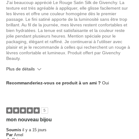
J'ai beaucoup apprécié Le Rouge Satin Silk de Givenchy. La
texture est très agréable à appliquer, elle glisse facilement sur
les lèvres et offre une couleur homogène dès le premier
passage. Le fini satiné apporte de la luminosité sans être trop
brillant. Au fil de la journée, mes lèvres restent confortables et
bien hydratées. La tenue est satisfaisante et la couleur reste
jolie pendant plusieurs heures. Mention spéciale pour le
packaging, élégant et raffiné. Je continuerai à l'utiliser avec
plaisir et je le recommande à celles qui recherchent un rouge à
lèvres confortable et lumineux. Produit offert par Givenchy
Beauty.
Plus de détails
Quel est votre type de peau ?
Normale, Sèche
Recommanderiez-vous ce produit à un ami ?
Oui
Quel âge avez-vous ?
35 à 44 ans
5
mon nouveau bijou
Soumis
il y a 15 jours
Par
Amel