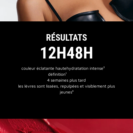
RÉSULTATS
12H
48H
couleur éclatante haute
hydratation intense²
définition¹
4 semaines plus tard
les lèvres sont lissées, repulpées et visiblement plus
jeunes³