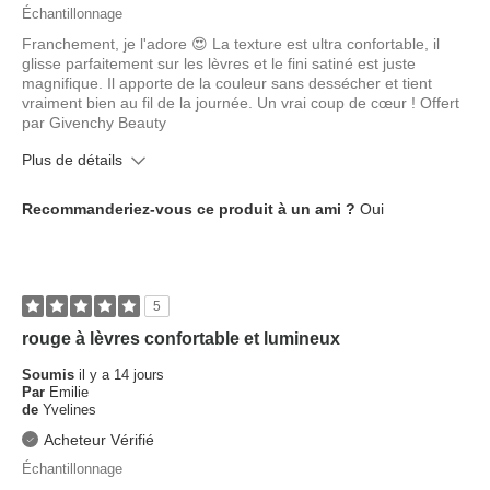
Échantillonnage
Franchement, je l'adore 😍 La texture est ultra confortable, il
glisse parfaitement sur les lèvres et le fini satiné est juste
magnifique. Il apporte de la couleur sans dessécher et tient
vraiment bien au fil de la journée. Un vrai coup de cœur ! Offert
par Givenchy Beauty
Plus de détails
Quel est votre type de peau ?
Mixte
Recommanderiez-vous ce produit à un ami ?
Oui
Quel âge avez-vous ?
25 à 34 ans
5
rouge à lèvres confortable et lumineux
Soumis
il y a 14 jours
Par
Emilie
de
Yvelines
Acheteur Vérifié
Échantillonnage