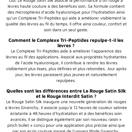
Oui. Le Rouge Satin Silk associe la performance d’un rouge à
lèvres haute couture à des bénéfices soin. Sa formule contient
des microsphères d’acide hyaluronique pour l’hydratation ainsi
qu’un Complexe Tri-Peptides qui aide à améliorer visiblement la
qualité des lèvres au fil du temps. Il offre ainsi couleur, confort et
soin dans un seul geste.
Comment le Complexe Tri-Peptides repulpe-t-il les
lèvres ?
Le Complexe Tri-Peptides aide à améliorer l’apparence des
lèvres au fil des applications. Associé aux propriétés hydratantes
de l’acide hyaluronique, il contribue à rendre les lèvres
visiblement plus lisses, plus définies et plus rebondies. Jour après
jour, les lèvres paraissent plus jeunes et naturellement
repulpées.
Quelles sont les différences entre Le Rouge Satin Silk
et le Rouge Interdit Satin ?
Le Rouge Satin Silk inaugure une nouvelle génération de rouges
à lèvres Givenchy. Il associe jusqu’à 12 heures de couleur satinée
éclatante à 48 heures d’hydratation et à des bénéfices soin
avancés. Il se distingue également par son nouveau raisin «
pinch bullet » conçu pour une application plus précise ainsi que
par son écrin couture inspiré de l’univers Mode Givenchy.