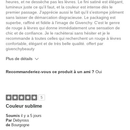
heures, et ne dessèche pas les lèvres. Le fini satiné est élégant,
lumineux juste ce qu'il faut, et la couleur est intense dès le
premier passage. J'apprécie aussi le fait qu'il s'estompe joliment
sans laisser de démarcation disgracieuse. Le packaging est
superbe, raffiné et fidèle à l'image de Givenchy. C'est le genre
de rouge à lèvres qui donne immédiatement une sensation de
chic et de confiance. Je le rachèterai sans hésiter et je le
recommande à toutes celles qui recherchent un rouge à lèvres
confortable, élégant et de très belle qualité. offert par
givenchybeauty
Plus de détails
Quel est votre type de peau ?
Mixte
Recommanderiez-vous ce produit à un ami ?
Oui
Quel âge avez-vous ?
35 à 44 ans
5
Couleur sublime
Soumis
il y a 5 jours
Par
Debyross
de
Bourgogne