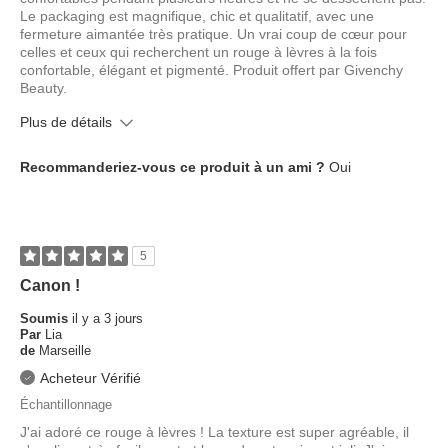
Le packaging est magnifique, chic et qualitatif, avec une
fermeture aimantée très pratique. Un vrai coup de cœur pour
celles et ceux qui recherchent un rouge à lèvres à la fois
confortable, élégant et pigmenté. Produit offert par Givenchy
Beauty.
Plus de détails
Quel est votre type de peau ?
Normale
Recommanderiez-vous ce produit à un ami ?
Oui
Quel âge avez-vous ?
25 à 34 ans
5
Canon !
Soumis
il y a 3 jours
Par
Lia
de
Marseille
Acheteur Vérifié
Échantillonnage
J'ai adoré ce rouge à lèvres ! La texture est super agréable, il