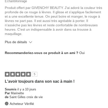
Échantillonnage
Produit offert par GIVENCHY BEAUTY. J'ai adoré la couleur très
profonde de ce rouge à lèvres. Il glisse et s'applique facilement
et a une excellente tenue. On peut boire et manger, le rouge à
lèvres ne part pas. Il est aussi très agréable à porter. Il
n'assèche pas les lèvres et reste confortable de nombreuses
heures. C'est un indispensable à avoir dans sa trousse à
maquillage.
Plus de détails
Quel est votre type de peau ?
Normale
Recommanderiez-vous ce produit à un ami ?
Oui
Quel âge avez-vous ?
35 à 44 ans
5
L'avoir toujours dans son sac à main !
Soumis
il y a 10 jours
Par
Marinette
de
Saint Gilles croix de vie
Acheteur Vérifié