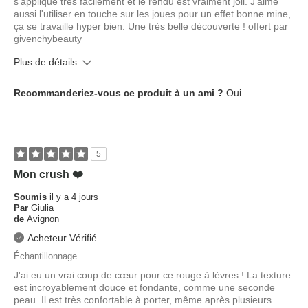
s'applique très facilement et le rendu est vraiment joli. J'aime
aussi l'utiliser en touche sur les joues pour un effet bonne mine,
ça se travaille hyper bien. Une très belle découverte ! offert par
givenchybeauty
Plus de détails
Quel est votre type de peau ?
Normale
Recommanderiez-vous ce produit à un ami ?
Oui
Quel âge avez-vous ?
25 à 34 ans
5
Mon crush ❤️
Soumis
il y a 4 jours
Par
Giulia
de
Avignon
Acheteur Vérifié
Échantillonnage
J'ai eu un vrai coup de cœur pour ce rouge à lèvres ! La texture
est incroyablement douce et fondante, comme une seconde
peau. Il est très confortable à porter, même après plusieurs