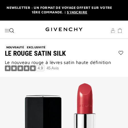
1ÈRE COMMANDE. |
S'INSCRIRE
ALLER AU MENU
ALLER AU CONTENU
ALLER À LA RECHERCHE
LIVRAISON STANDARD ET RETOUR OFFERTS. |
MES
AVANTAGES
L'INTERDIT ELIXIR : DÈS L'ACHAT D'UN 50ML OU PLUS,
RECEVEZ UNE MINIATURE EN CADEAU. | CODE :
ELIXIR
NEWSLETTER : UN FORMAT DE VOYAGE OFFERT SUR VOTRE
NOUVEAUTÉ
EXCLUSIVITÉ
1ÈRE COMMANDE. |
S'INSCRIRE
LE ROUGE SATIN SILK
Ajo
Le nouveau rouge à lèvres satin haute définition
LE
LIVRAISON STANDARD ET RETOUR OFFERTS. |
MES
AVANTAGES
RO
4.9
45 Avis
SAT
SIL
à
la
list
des
sou