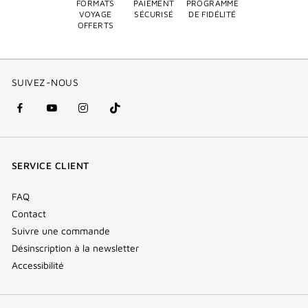
FORMATS
PAIEMENT
PROGRAMME
VOYAGE
SÉCURISÉ
DE FIDÉLITÉ
OFFERTS
SUIVEZ-NOUS
facebook
youtube
instagram
Tik
(nouvelle
(nouvelle
(nouvelle
Tok
fenêtre)
fenêtre)
fenêtre)
(new
SERVICE CLIENT
window)
FAQ
Contact
Suivre une commande
Désinscription à la newsletter
Accessibilité