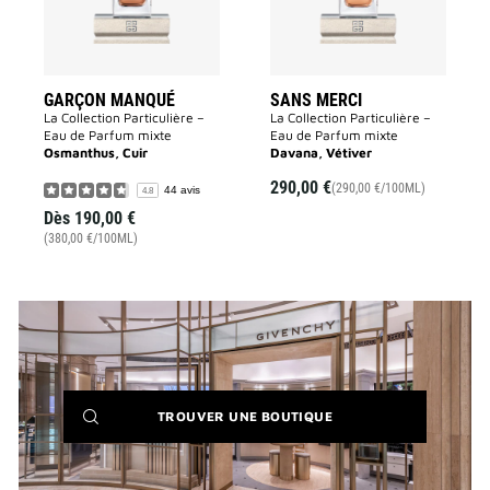
souhaits
souhaits
GARÇON MANQUÉ
SANS MERCI
La Collection Particulière –
La Collection Particulière –
Eau de Parfum mixte
Eau de Parfum mixte
Osmanthus, Cuir
Davana, Vétiver
290,00 €
(290,00 €/100ML)
44 avis
4.8
Dès
190,00 €
(380,00 €/100ML)
(NEW
TROUVER UNE BOUTIQUE
WINDOW)