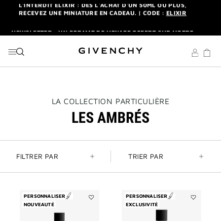
ALLER AU MENU
ALLER AU CONTENU
ALLER À LA RECHERCHE
NEWSLETTER : UN FORMAT DE VOYAGE OFFERT SUR VOTRE
1ÈRE COMMANDE. |
S'INSCRIRE
LIVRAISON STANDARD ET RETOUR OFFERTS. |
MES
AVANTAGES
L'INTERDIT ELIXIR : DÈS L'ACHAT D'UN 50ML OU PLUS,
RECEVEZ UNE MINIATURE EN CADEAU. | CODE :
ELIXIR
NEWSLETTER : UN FORMAT DE VOYAGE OFFERT SUR VOTRE
THIS
LA COLLECTION PARTICULIÈRE
1ÈRE COMMANDE. |
S'INSCRIRE
ACTION
LES AMBRÉS
WILL
OPEN
LIVRAISON STANDARD ET RETOUR OFFERTS. |
MES
A
AVANTAGES
NEW
PAGE
FILTRER PAR
TRIER PAR
PERSONNALISER
PERSONNALISER
NOUVEAUTÉ
Ajouter
EXCLUSIVITÉ
Ajouter
Inséparables
Enflammé
à
à