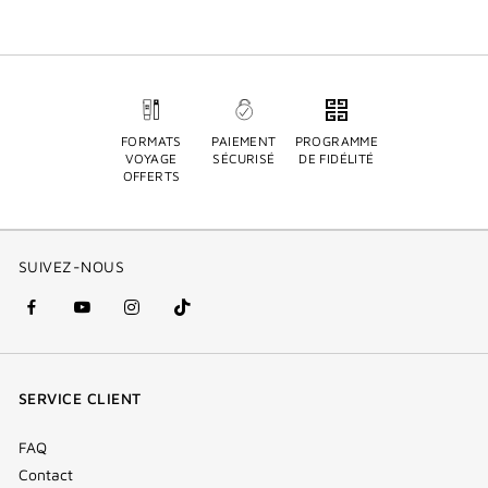
FORMATS
PAIEMENT
PROGRAMME
VOYAGE
SÉCURISÉ
DE FIDÉLITÉ
OFFERTS
SUIVEZ-NOUS
facebook
youtube
instagram
Tik
(nouvelle
(nouvelle
(nouvelle
Tok
fenêtre)
fenêtre)
fenêtre)
(new
SERVICE CLIENT
window)
FAQ
Contact