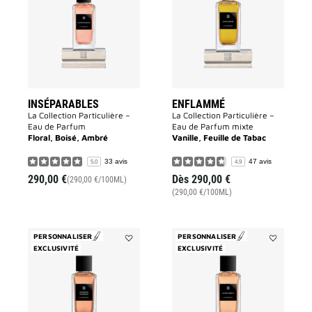
la
la
liste
liste
des
des
souhaits
souhaits
INSÉPARABLES
ENFLAMMÉ
La Collection Particulière –
La Collection Particulière –
Eau de Parfum
Eau de Parfum mixte
Floral, Boisé, Ambré
Vanille, Feuille de Tabac
33 avis
47 avis
5.0
4.9
290,00 €
Dès
290,00 €
(290,00 €/100ML)
(290,00 €/100ML)
PERSONNALISER
PERSONNALISER
EXCLUSIVITÉ
Ajouter
EXCLUSIVITÉ
Ajouter
Garçon
Sans
Manqué
Merci
à
à
la
la
liste
liste
des
des