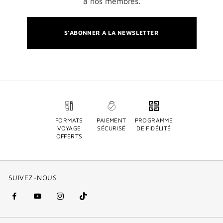
à nos membres.
S'ABONNER A LA NEWSLETTER
FORMATS
PAIEMENT
PROGRAMME
VOYAGE
SÉCURISÉ
DE FIDÉLITÉ
OFFERTS
SUIVEZ-NOUS
facebook
youtube
instagram
Tik
(nouvelle
(nouvelle
(nouvelle
Tok