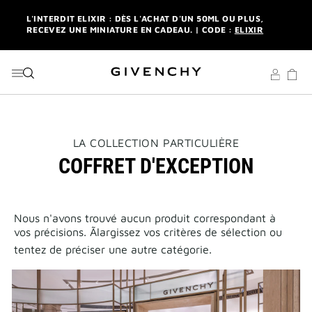
RECEVEZ UNE MINIATURE EN CADEAU. | CODE :
ELIXIR
ALLER AU MENU
ALLER AU CONTENU
ALLER À LA RECHERCHE
NEWSLETTER : UN FORMAT DE VOYAGE OFFERT SUR VOTRE
1ÈRE COMMANDE. |
S'INSCRIRE
LIVRAISON STANDARD ET RETOUR OFFERTS. |
MES
AVANTAGES
L'INTERDIT ELIXIR : DÈS L'ACHAT D'UN 50ML OU PLUS,
RECEVEZ UNE MINIATURE EN CADEAU. | CODE :
ELIXIR
THIS
LA COLLECTION PARTICULIÈRE
ACTION
NEWSLETTER : UN FORMAT DE VOYAGE OFFERT SUR VOTRE
COFFRET D'EXCEPTION
WILL
1ÈRE COMMANDE. |
S'INSCRIRE
OPEN
A
LIVRAISON STANDARD ET RETOUR OFFERTS. |
MES
NEW
AVANTAGES
PAGE
Nous n'avons trouvé aucun produit correspondant à
vos précisions. Ãlargissez vos critères de sélection ou
tentez de préciser une autre catégorie.