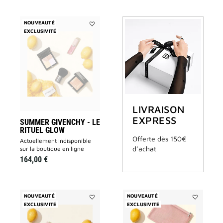
NOUVEAUTÉ
EXCLUSIVITÉ
Ajouter
Summer
Givenchy
-
Le
Rituel
Glow
à
la
liste
des
LIVRAISON
souhaits
EXPRESS
SUMMER GIVENCHY - LE
RITUEL GLOW
Offerte dès 150€
actuellement indisponible
d’achat
sur la boutique en ligne
164,00 €
NOUVEAUTÉ
NOUVEAUTÉ
EXCLUSIVITÉ
Ajouter
EXCLUSIVITÉ
Ajouter
Summer
Summer
Givenchy
Givenchy