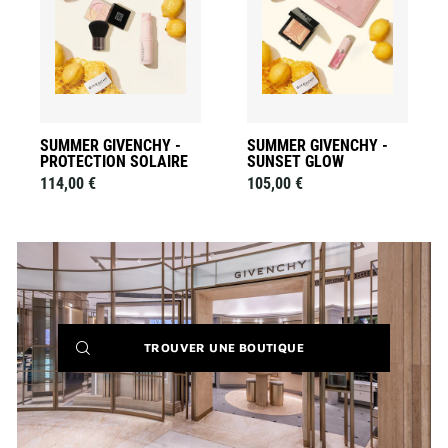
-
-
Protection
Sunset
Solaire
Glow
à
à
la
la
liste
liste
des
des
souhaits
souhaits
SUMMER GIVENCHY -
SUMMER GIVENCHY -
PROTECTION SOLAIRE
SUNSET GLOW
114,00 €
105,00 €
(NEW
TROUVER UNE BOUTIQUE
WINDOW)