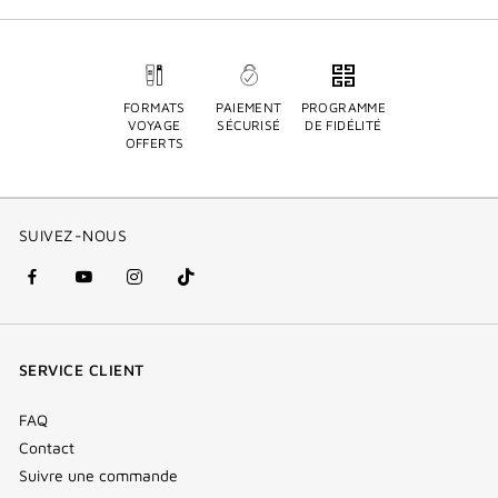
FORMATS
PAIEMENT
PROGRAMME
VOYAGE
SÉCURISÉ
DE FIDÉLITÉ
OFFERTS
SUIVEZ-NOUS
facebook
youtube
instagram
Tik
(nouvelle
(nouvelle
(nouvelle
Tok
fenêtre)
fenêtre)
fenêtre)
(new
SERVICE CLIENT
window)
FAQ
Contact
Suivre une commande