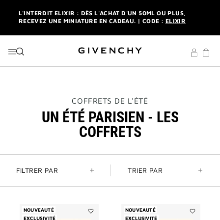
ALLER AU MENU
ALLER AU CONTENU
ALLER À LA RECHERCHE
NEWSLETTER : UN FORMAT DE VOYAGE OFFERT SUR VOTRE
1ÈRE COMMANDE. |
S'INSCRIRE
LIVRAISON STANDARD ET RETOUR OFFERTS. |
MES
AVANTAGES
L'INTERDIT ELIXIR : DÈS L'ACHAT D'UN 50ML OU PLUS,
RECEVEZ UNE MINIATURE EN CADEAU. | CODE :
ELIXIR
THIS
NEWSLETTER : UN FORMAT DE VOYAGE OFFERT SUR VOTRE
COFFRETS DE L'ÉTÉ
ACTION
1ÈRE COMMANDE. |
S'INSCRIRE
UN ÉTÉ PARISIEN - LES
WILL
OPEN
LIVRAISON STANDARD ET RETOUR OFFERTS. |
MES
COFFRETS
A
AVANTAGES
NEW
PAGE
FILTRER PAR
TRIER PAR
NOUVEAUTÉ
NOUVEAUTÉ
EXCLUSIVITÉ
Ajouter
EXCLUSIVITÉ
Ajouter