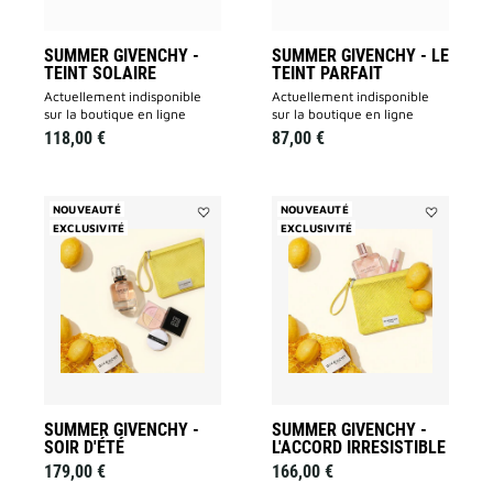
souhaits
des
souhaits
SUMMER GIVENCHY -
SUMMER GIVENCHY - LE
TEINT SOLAIRE
TEINT PARFAIT
actuellement indisponible
actuellement indisponible
sur la boutique en ligne
sur la boutique en ligne
118,00 €
87,00 €
NOUVEAUTÉ
NOUVEAUTÉ
EXCLUSIVITÉ
Ajouter
EXCLUSIVITÉ
Ajouter
Summer
Summer
Givenchy
Givenchy
-
-
Soir
L'Accord
d'été
Irresistible
à
à
la
la
liste
liste
des
des
souhaits
souhaits
SUMMER GIVENCHY -
SUMMER GIVENCHY -
SOIR D'ÉTÉ
L'ACCORD IRRESISTIBLE
179,00 €
166,00 €