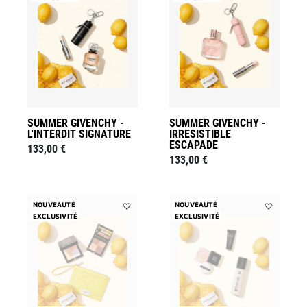
Summer
Summer
Givenchy
Givenchy
-
-
L'Interdit
Irresistible
Signature
Escapade
à
à
la
la
liste
liste
des
des
souhaits
souhaits
SUMMER GIVENCHY -
SUMMER GIVENCHY -
L'INTERDIT SIGNATURE
IRRESISTIBLE
ESCAPADE
133,00 €
133,00 €
NOUVEAUTÉ
NOUVEAUTÉ
EXCLUSIVITÉ
Ajouter
EXCLUSIVITÉ
Ajouter
Summer
Summer
Givenchy
Givenchy
-
-
Teint
Le
Solaire
Teint
à
Parfait
la
à
liste
la
des
liste