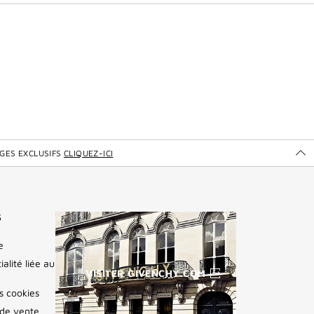
GES EXCLUSIFS
CLIQUEZ-ICI
Ou
po
dé
les
se
S
ex
de
e
gi
ialité liée au
VISITER GIVENCHY.COM
es cookies
 de vente