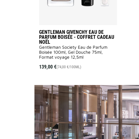
à
la
liste
des
souhaits
GENTLEMAN GIVENCHY EAU DE
PARFUM BOISÉE - COFFRET CADEAU
NOËL
Gentleman Society Eau de Parfum
Boisée 100ml, Gel Douche 75ml,
Format voyage 12,5ml
139,00 €
(74,00 €/100ML)