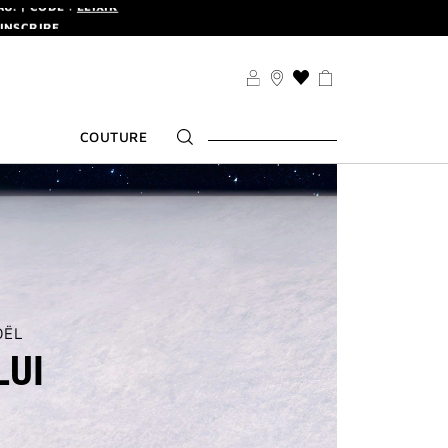
'INSCRIRE
U. | CODE :
ELIXIR
'INSCRIRE
LISTE
DE
SOUHAITS
COUTURE
OËL
LUI