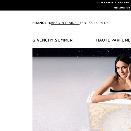
ALLER AU MENU
ALLER AU CONTENU
ALLER À LA RECHE
NEWSLET
L'INTERDIT ELIXI
FRANCE, €
BESOIN D’AIDE ?
+331 85 16 94 06
NEWSLET
GIVENCHY SUMMER
HAUTE PARFUME