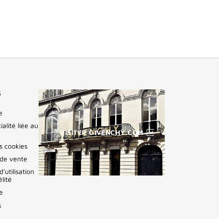
S
e
ialité liée au
VISITER GIVENCHY.COM
es cookies
 de vente
'utilisation
(NOUVELLE
lité
FENÊTRE)
e
s