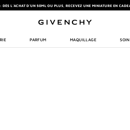
RCHE
R : DÈS L'ACHAT D'UN 50ML OU PLUS, RECEVEZ UNE MINIATURE EN CADEA
TER : UN FORMAT DE VOYAGE OFFERT SUR VOTRE 1ÈRE COMMANDE. |
S
LIVRAISON STANDARD ET RETOUR OFFERTS. |
MES AVANTAGES
R : DÈS L'ACHAT D'UN 50ML OU PLUS, RECEVEZ UNE MINIATURE EN CADEA
TER : UN FORMAT DE VOYAGE OFFERT SUR VOTRE 1ÈRE COMMANDE. |
S
LIVRAISON STANDARD ET RETOUR OFFERTS. |
MES AVANTAGES
RIE
PARFUM
MAQUILLAGE
SOIN