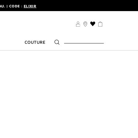
U. | CODE :
ELIXIR
'INSCRIRE
U. | CODE :
ELIXIR
LISTE
DE
'INSCRIRE
SOUHAITS
COUTURE