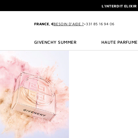
ALLER AU MENU
ALLER AU CONTENU
ALLER À LA RECHE
L'INTERDIT ELIXI
NEWSLET
FRANCE, €
BESOIN D’AIDE ?
+331 85 16 94 06
L'INTERDIT ELIXI
NEWSLET
GIVENCHY SUMMER
HAUTE PARFUME