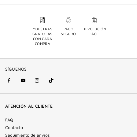
MUESTRAS
PAGO
DEVOLUCIÓN
GRATUITAS
SEGURO
FÁCIL
CON CADA
COMPRA
SÍGUENOS
Facebook
YouTube
Instagram
Tik
(nueva
(nueva
(nueva
Tok
ventana)
ventana)
ventana)
(nueva
ATENCIÓN AL CLIENTE
ventana)
FAQ
Contacto
Seguimiento de envíos