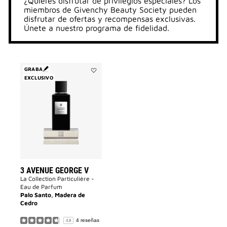
¿Quieres disfrutar de privilegios especiales? Los
miembros de Givenchy Beauty Society pueden
disfrutar de ofertas y recompensas exclusivas.
Únete a nuestro programa de fidelidad.
GRABA
EXCLUSIVO
Añadir
3
AVENUE
GEORGE
V
a
la
lista
de
deseos
3 AVENUE GEORGE V
La Collection Particulière -
Eau de Parfum
Palo Santo, Madera de
Cedro
4 reseñas
4.8