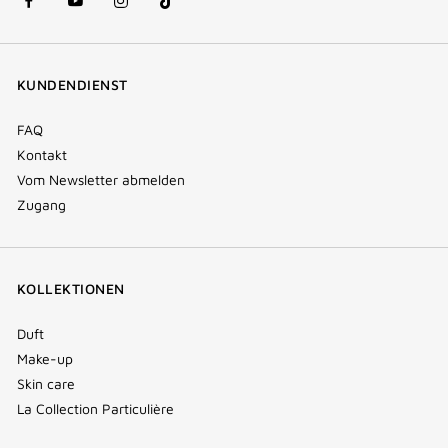
facebook
youtube
instagram
Tik
(new
(new
(new
Tok
window)
window)
window)
(new
KUNDENDIENST
window)
FAQ
Kontakt
Vom Newsletter abmelden
Zugang
KOLLEKTIONEN
Duft
Make-up
Skin care
La Collection Particulière