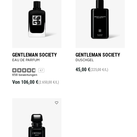
GENTLEMAN
GENTLEMA
SOCIETY
SOCIETY
to
to
wishlist
wishlist
GENTLEMAN SOCIETY
GENTLEMAN SOCIETY
EAU DE PARFUM
DUSCHGEL
45,00 €
(225,00 €/L)
4.7
658 bewertungen
Von
106,00 €
(2.650,00 €/L)
Add
L'INTERDIT
ABSOLU
to
wishlist