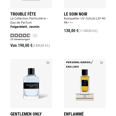
TROUBLE FÊTE
LE SOIN NOIR
La Collection Particulière –
Kompakter UV-Schutz LSF 40
Eau de Parfum
PA+++
Feigenblatt, Jasmin
138,00 €
(11.500,00 €/L)
4.8
10 bewertungen
Von
190,00 €
(3.800,00 €/L)
PERSONALISIEREN
Add
EXKLUSIV
Add
GENTLEMEN
Enflammé
ONLY
to
to
wishlist
wishlist
GENTLEMEN ONLY
ENFLAMMÉ