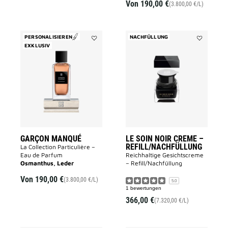
Von
190,00 €
(3.800,00 €/L)
PERSONALISIEREN
NACHFÜLLUNG
EXKLUSIV
Add
Add
Garçon
LE
Manqué
SOIN
to
NOIR
wishlist
CREME
–
REFILL/NA
to
wishlist
GARÇON MANQUÉ
LE SOIN NOIR CREME –
REFILL/NACHFÜLLUNG
La Collection Particulière –
Eau de Parfum
Reichhaltige Gesichtscreme
Osmanthus, Leder
– Refill/Nachfüllung
Von
190,00 €
(3.800,00 €/L)
5.0
1 bewertungen
366,00 €
(7.320,00 €/L)