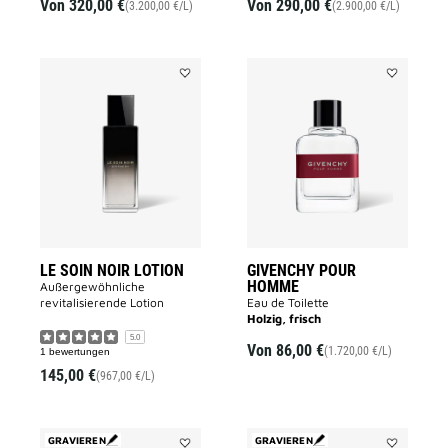
Von
320,00 €
Von
290,00 €
(3.200,00 €/L)
(2.900,00 €/L)
Add
Add
LE
GIVENCHY
SOIN
POUR
NOIR
HOMME
LOTION
to
to
wishlist
wishlist
LE SOIN NOIR LOTION
GIVENCHY POUR
HOMME
Außergewöhnliche
revitalisierende Lotion
Eau de Toilette
Holzig, frisch
5.0
Von
86,00 €
(1.720,00 €/L)
1 bewertungen
145,00 €
(967,00 €/L)
GRAVIEREN
GRAVIEREN