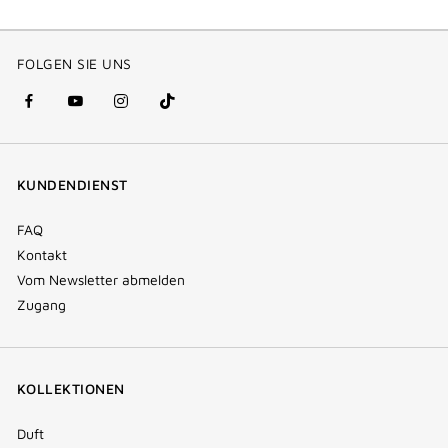
FOLGEN SIE UNS
facebook
youtube
instagram
Tik
(new
(new
(new
Tok
window)
window)
window)
(new
KUNDENDIENST
window)
FAQ
Kontakt
Vom Newsletter abmelden
Zugang
KOLLEKTIONEN
Duft