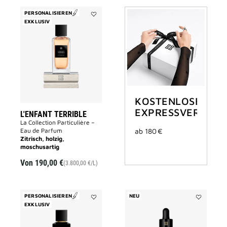
PERSONALISIEREN
EXKLUSIV
Add
L'ENFANT
TERRIBLE
to
wishlist
KOSTENLOSER
EXPRESSVERSAND
L'ENFANT TERRIBLE
La Collection Particulière –
Eau de Parfum
ab 180 €
Zitrisch, holzig,
moschusartig
Von
190,00 €
(3.800,00 €/L)
PERSONALISIEREN
NEU
EXKLUSIV
Add
Add
FANTASQUE
LE
to
SOIN
wishlist
NOIR