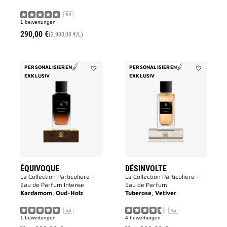
5.0
1 bewertungen
290,00 €
(2.900,00 €/L)
PERSONALISIEREN
PERSONALISIEREN
EXKLUSIV
Add
EXKLUSIV
Add
ÉQUIVOQUE
Désinvolte
to
to
wishlist
wishlist
ÉQUIVOQUE
DÉSINVOLTE
La Collection Particulière –
La Collection Particulière –
Eau de Parfum Intense
Eau de Parfum
Kardamom, Oud-Holz
Tuberose, Vetiver
5.0
4.5
1 bewertungen
4 bewertungen