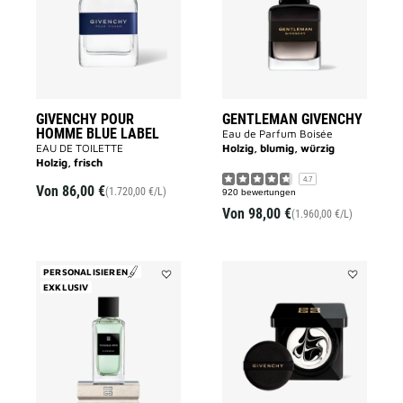
BLUE
wishlist
LABEL
to
wishlist
GIVENCHY POUR
GENTLEMAN GIVENCHY
HOMME BLUE LABEL
Eau de Parfum Boisée
EAU DE TOILETTE
Holzig, blumig, würzig
Holzig, frisch
4.7
Von
86,00 €
(1.720,00 €/L)
920 bewertungen
Von
98,00 €
(1.960,00 €/L)
PERSONALISIEREN
EXKLUSIV
Add
Add
Trouble
LE
Fête
SOIN
to
NOIR
wishlist
to
wishlist