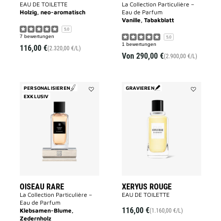
EAU DE TOILETTE
La Collection Particulière –
Holzig, neo-aromatisch
Eau de Parfum
Vanille, Tabakblatt
5.0
7 bewertungen
5.0
1 bewertungen
116,00 €
(2.320,00 €/L)
Von
290,00 €
(2.900,00 €/L)
PERSONALISIEREN
GRAVIEREN
EXKLUSIV
Add
Add
OISEAU
XERYUS
RARE
ROUGE
to
to
wishlist
wishlist
OISEAU RARE
XERYUS ROUGE
La Collection Particulière –
EAU DE TOILETTE
Eau de Parfum
116,00 €
Klebsamen-Blume,
(1.160,00 €/L)
Zedernholz