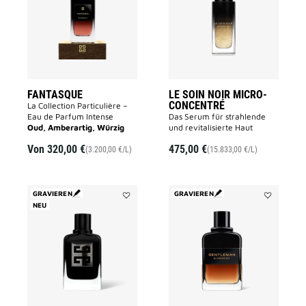
MICRO-
CONCENTR
to
wishlist
FANTASQUE
LE SOIN NOIR MICRO-
CONCENTRÉ
La Collection Particulière –
Eau de Parfum Intense
Das Serum für strahlende
Oud, Amberartig, Würzig
und revitalisierte Haut
Von
320,00 €
475,00 €
(3.200,00 €/L)
(15.833,00 €/L)
GRAVIEREN
GRAVIEREN
NEU
Add
Add
GENTLEMAN
GENTLEMA
SOCIETY
RESERVE
to
PRIVÉE
wishlist
to
wishlist