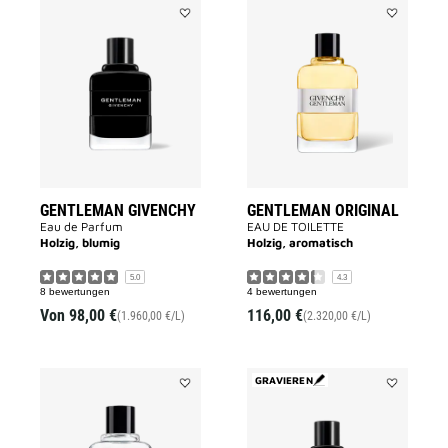
Add
Add
GENTLEMAN
GENTLEMA
GIVENCHY
ORIGINAL
to
to
wishlist
wishlist
GENTLEMAN GIVENCHY
GENTLEMAN ORIGINAL
Eau de Parfum
EAU DE TOILETTE
Holzig, blumig
Holzig, aromatisch
5.0
4.3
8 bewertungen
4 bewertungen
Von
98,00 €
116,00 €
(1.960,00 €/L)
(2.320,00 €/L)
GRAVIEREN
Add
Add
GIVENCHY
GENTLEMA
POUR
GIVENCHY
HOMME
to