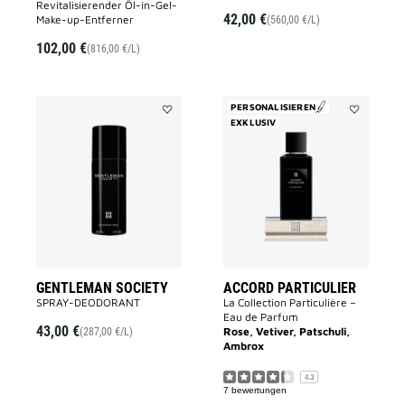
Revitalisierender Öl-in-Gel-
42,00 €
Make-up-Entferner
(560,00 €/L)
102,00 €
(816,00 €/L)
PERSONALISIEREN
Add
EXKLUSIV
Add
GENTLEMAN
Accord
SOCIETY
Particulier
to
to
wishlist
wishlist
GENTLEMAN SOCIETY
ACCORD PARTICULIER
SPRAY-DEODORANT
La Collection Particulière –
Eau de Parfum
43,00 €
Rose, Vetiver, Patschuli,
(287,00 €/L)
Ambrox
4.3
7 bewertungen