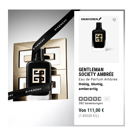
GRAVIEREN
Add
GENTLEMAN
SOCIETY
AMBRÉE
to
wishlist
GENTLEMAN
SOCIETY AMBRÉE
Eau de Parfum Ambrée
Holzig, blumig,
amberartig
4.7
392 bewertungen
Von
111,00 €
(1.850,00 €/L)