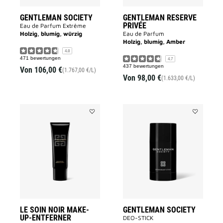
GENTLEMAN SOCIETY
GENTLEMAN RESERVE
PRIVÉE
Eau de Parfum Extrême
Holzig, blumig, würzig
Eau de Parfum
Holzig, blumig, Amber
4.8
471 bewertungen
4.7
437 bewertungen
Von
106,00 €
(1.767,00 €/L)
Von
98,00 €
(1.633,00 €/L)
Add
Add
LE
GENTLEMA
SOIN
SOCIETY
NOIR
to
MAKE-
wishlist
UP-
ENTFERNER
to
wishlist
LE SOIN NOIR MAKE-
GENTLEMAN SOCIETY
UP-ENTFERNER
DEO-STICK