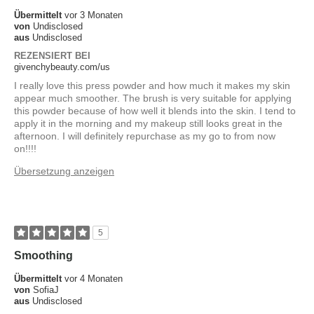
Übermittelt
vor 3 Monaten
von
Undisclosed
aus
Undisclosed
REZENSIERT BEI
givenchybeauty.com/us
I really love this press powder and how much it makes my skin
appear much smoother. The brush is very suitable for applying
this powder because of how well it blends into the skin. I tend to
apply it in the morning and my makeup still looks great in the
afternoon. I will definitely repurchase as my go to from now
on!!!!
Übersetzung anzeigen
5
Smoothing
Übermittelt
vor 4 Monaten
von
SofiaJ
aus
Undisclosed