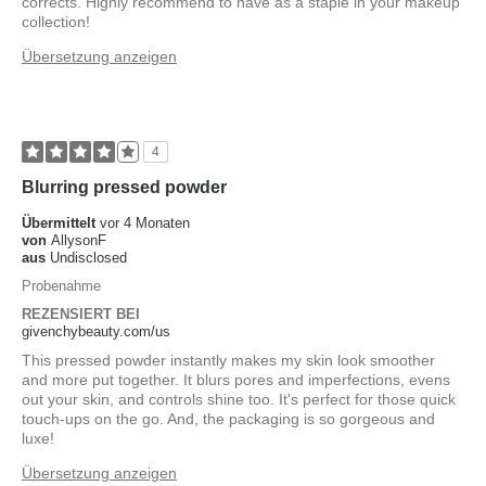
corrects. Highly recommend to have as a staple in your makeup
collection!
Übersetzung anzeigen
4
Blurring pressed powder
Übermittelt
vor 4 Monaten
von
AllysonF
aus
Undisclosed
Probenahme
REZENSIERT BEI
givenchybeauty.com/us
This pressed powder instantly makes my skin look smoother
and more put together. It blurs pores and imperfections, evens
out your skin, and controls shine too. It's perfect for those quick
touch-ups on the go. And, the packaging is so gorgeous and
luxe!
Übersetzung anzeigen