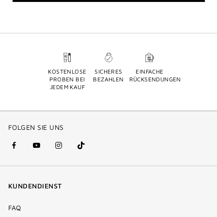
KOSTENLOSE
SICHERES
EINFACHE
PROBEN BEI
BEZAHLEN
RÜCKSENDUNGEN
JEDEM KAUF
FOLGEN SIE UNS
facebook
youtube
instagram
Tik
(new
(new
(new
Tok
window)
window)
window)
(new
KUNDENDIENST
window)
FAQ