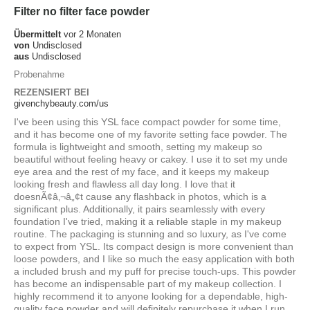
Filter no filter face powder
Übermittelt
vor 2 Monaten
von
Undisclosed
aus
Undisclosed
Probenahme
REZENSIERT BEI
givenchybeauty.com/us
I've been using this YSL face compact powder for some time,
and it has become one of my favorite setting face powder. The
formula is lightweight and smooth, setting my makeup so
beautiful without feeling heavy or cakey. I use it to set my unde
eye area and the rest of my face, and it keeps my makeup
looking fresh and flawless all day long. I love that it
doesnÃ¢â‚¬â„¢t cause any flashback in photos, which is a
significant plus. Additionally, it pairs seamlessly with every
foundation I've tried, making it a reliable staple in my makeup
routine. The packaging is stunning and so luxury, as I've come
to expect from YSL. Its compact design is more convenient than
loose powders, and I like so much the easy application with both
a included brush and my puff for precise touch-ups. This powder
has become an indispensable part of my makeup collection. I
highly recommend it to anyone looking for a dependable, high-
quality face powder and will definitely repurchase it when I run