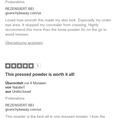
Probenahme
REZENSIERT BEI
givenchybeauty.com/us
Loved how smooth this made my skin look. Especially my under
eye area. It stopped my concealer from creasing. Highly
recommend this more than the loose powder for on the go to
avoid messes.
Übersetzung anzeigen
5
This pressed powder is worth it all!
Übermittelt
vor 4 Monaten
von
NatalieT
aus
Undisclosed
Probenahme
REZENSIERT BEI
givenchybeauty.com/us
This powder is the best all in one pressed powder. I love the