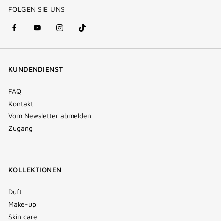
FOLGEN SIE UNS
facebook
youtube
instagram
Tik
(new
(new
(new
Tok
window)
window)
window)
(new
KUNDENDIENST
window)
FAQ
Kontakt
Vom Newsletter abmelden
Zugang
KOLLEKTIONEN
Duft
Make-up
Skin care