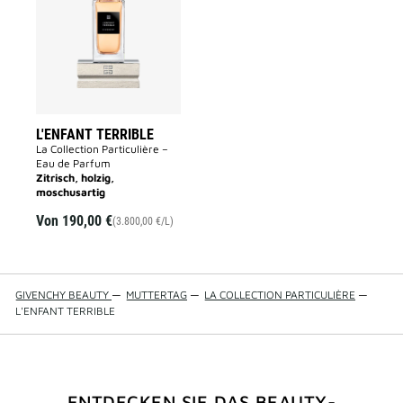
to
wishlist
L'ENFANT TERRIBLE
La Collection Particulière –
Eau de Parfum
Zitrisch, holzig,
moschusartig
Von
190,00 €
(3.800,00 €/L)
GIVENCHY BEAUTY
—
MUTTERTAG
—
LA COLLECTION PARTICULIÈRE
—
L'ENFANT TERRIBLE
ENTDECKEN SIE DAS BEAUTY-