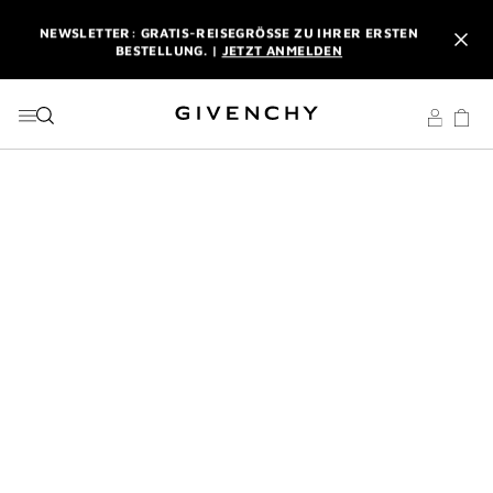
ZU MENÜ
ZU INHALT
ZU SUCHEN
NEWSLETTER: GRATIS-REISEGRÖSSE ZU IHRER ERSTEN B
ESTELLUNG. |
JETZT ANMELDEN
PROFITIEREN SIE VON KOSTENLOSEM EXPRESSVERSAND AB
EINEM EINKAUFSWERT VON 180 €. |
MEINE VORTEILE
L'INTERDIT ELIXIR: BEIM KAUF EINES DUFTES AB 50 ML
SCHENKEN WIR IHNEN EINE EXKLUSIVE MINIATUR DAZU. |
CODE :
ELIXIR
NEWSLETTER: GRATIS-REISEGRÖSSE ZU IHRER ERSTEN B
ESTELLUNG. |
JETZT ANMELDEN
PROFITIEREN SIE VON KOSTENLOSEM EXPRESSVERSAND AB
EINEM EINKAUFSWERT VON 180 €. |
MEINE VORTEILE