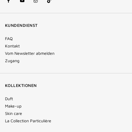
facebook
youtube
instagram
Tik
(new
(new
(new
Tok
window)
window)
window)
(new
KUNDENDIENST
window)
FAQ
Kontakt
Vom Newsletter abmelden
Zugang
KOLLEKTIONEN
Duft
Make-up
Skin care
La Collection Particulière