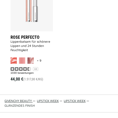
to
wishlist
ROSE PERFECTO
Lippenbalsam für schönere
Lippen und 24 Stunden
Feuchtigkeit
MORE COLOR AVAILABLE
+ 9
4.6
1030 bewertungen
44,00 €
(1.517,00 €/KG)
GIVENCHY BEAUTY
—
LIPSTICK WEEK
—
LIPSTICK WEEK
—
GLÄNZENDES FINISH