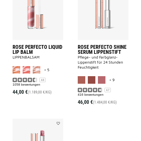
LIQUID
SHINE
LIP
SERUM
BALM
LIPPENSTI
to
to
wishlist
wishlist
ROSE PERFECTO LIQUID
ROSE PERFECTO SHINE
LIP BALM
SERUM LIPPENSTIFT
LIPPENBALSAM
Pflege- und Farbglanz-
Lippenstift für 24 Stunden
MORE COLOR AVAILABLE
Feuchtigkeit
+ 5
MORE COLOR A
+ 9
4.6
1058 bewertungen
4.7
44,00 €
(1.189,00 €/KG)
416 bewertungen
46,00 €
(1.484,00 €/KG)
Add
ROSE
PERFECTO