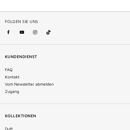
FOLGEN SIE UNS
facebook
youtube
instagram
Tik
(new
(new
(new
Tok
window)
window)
window)
(new
KUNDENDIENST
window)
FAQ
Kontakt
Vom Newsletter abmelden
Zugang
KOLLEKTIONEN
Duft