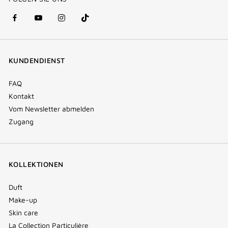
facebook
youtube
instagram
Tik
(new
(new
(new
Tok
window)
window)
window)
(new
KUNDENDIENST
window)
FAQ
Kontakt
Vom Newsletter abmelden
Zugang
KOLLEKTIONEN
Duft
Make-up
Skin care
La Collection Particulière