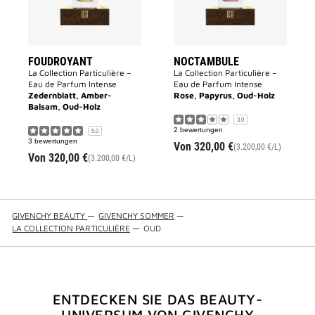
FOUDROYANT
NOCTAMBULE
La Collection Particulière –
La Collection Particulière –
Eau de Parfum Intense
Eau de Parfum Intense
Zedernblatt, Amber-
Rose, Papyrus, Oud-Holz
Balsam, Oud-Holz
3.0
2 bewertungen
5.0
3 bewertungen
Von
320,00 €
(3.200,00 €/L)
Von
320,00 €
(3.200,00 €/L)
GIVENCHY BEAUTY
—
GIVENCHY SOMMER
—
LA COLLECTION PARTICULIÈRE
—
OUD
ENTDECKEN SIE DAS BEAUTY-
UNIVERSUM VON GIVENCHY