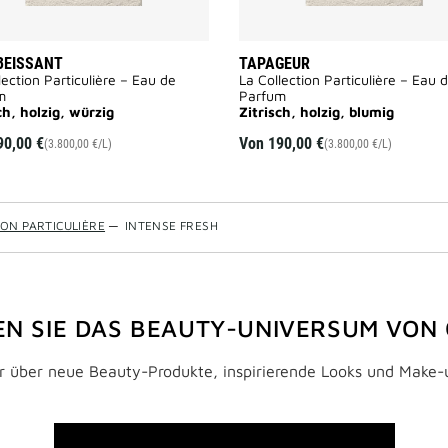
BEISSANT
TAPAGEUR
lection Particulière – Eau de
La Collection Particulière – Eau 
m
Parfum
ch, holzig, würzig
Zitrisch, holzig, blumig
90,00 €
Von
190,00 €
(3.800,00 €/L)
(3.800,00 €/L)
ION PARTICULIÈRE
—
INTENSE FRESH
N SIE DAS BEAUTY-UNIVERSUM VON
:r über neue Beauty-Produkte, inspirierende Looks und Make-u