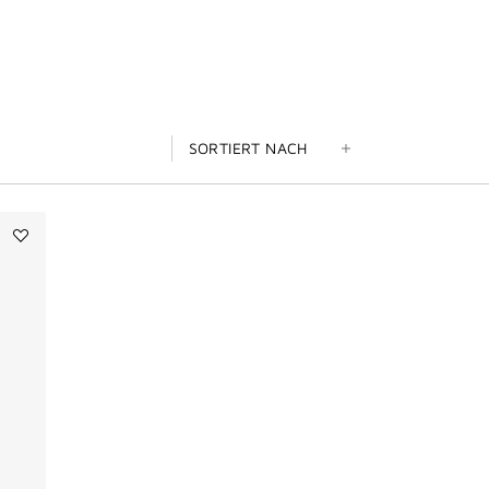
SORTIERT NACH
Add
TAPAGEUR
to
wishlist