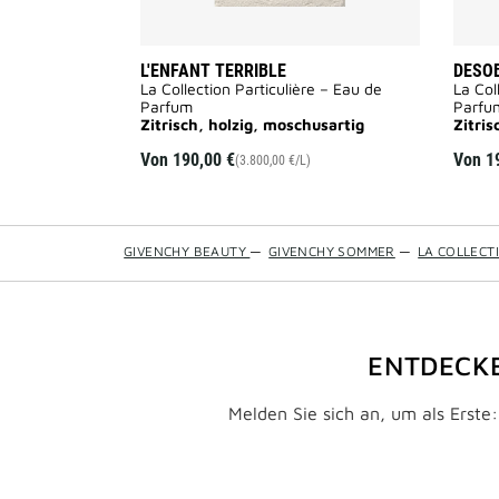
L'ENFANT TERRIBLE
DESO
La Collection Particulière – Eau de
La Col
Parfum
Parfu
Zitrisch, holzig, moschusartig
Zitris
Von
190,00 €
Von
1
(3.800,00 €/L)
GIVENCHY BEAUTY
—
GIVENCHY SOMMER
—
LA COLLECT
ENTDECKE
Melden Sie sich an, um als Erste