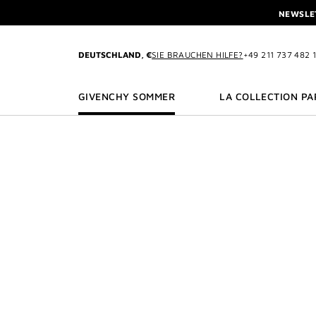
ZU MENÜ
ZU INHALT
ZU SUCHEN
NEWSLET
PROFITIEREN SIE V
L'INTERDIT ELIXIR: BEIM K
DEUTSCHLAND, €
SIE BRAUCHEN HILFE?
+49 211 737 482 
NEWSLET
PROFITIEREN SIE V
GIVENCHY SOMMER
LA COLLECTION PA