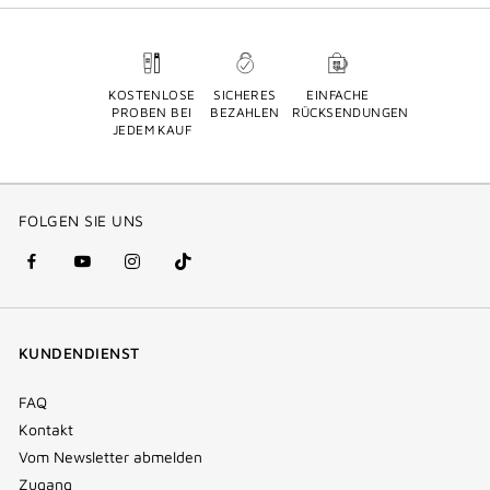
KOSTENLOSE
SICHERES
EINFACHE
PROBEN BEI
BEZAHLEN
RÜCKSENDUNGEN
JEDEM KAUF
FOLGEN SIE UNS
facebook
youtube
instagram
Tik
(new
(new
(new
Tok
window)
window)
window)
(new
KUNDENDIENST
window)
FAQ
Kontakt
Vom Newsletter abmelden
Zugang