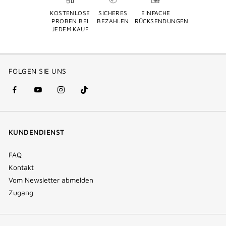
KOSTENLOSE
SICHERES
EINFACHE
PROBEN BEI
BEZAHLEN
RÜCKSENDUNGEN
JEDEM KAUF
FOLGEN SIE UNS
facebook
youtube
instagram
Tik
(new
(new
(new
Tok
window)
window)
window)
(new
KUNDENDIENST
window)
FAQ
Kontakt
Vom Newsletter abmelden
Zugang