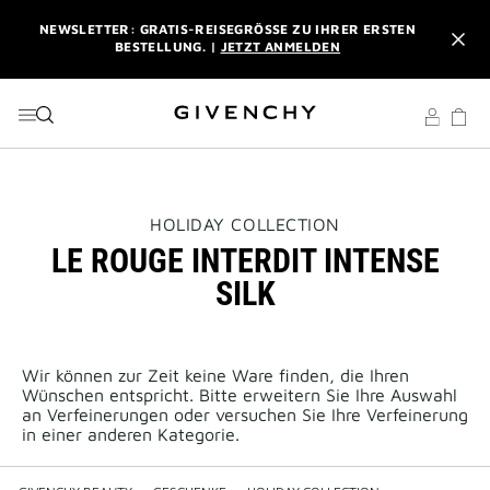
ZU MENÜ
ZU INHALT
ZU SUCHEN
NEWSLETTER: GRATIS-REISEGRÖSSE ZU IHRER ERSTEN B
ESTELLUNG. |
JETZT ANMELDEN
PROFITIEREN SIE VON KOSTENLOSEM EXPRESSVERSAND AB
EINEM EINKAUFSWERT VON 180 €. |
MEINE VORTEILE
L'INTERDIT ELIXIR: BEIM KAUF EINES DUFTES AB 50 ML
SCHENKEN WIR IHNEN EINE EXKLUSIVE MINIATUR DAZU. |
CODE :
ELIXIR
THIS
HOLIDAY COLLECTION
ACTION
LE ROUGE INTERDIT INTENSE
WILL
NEWSLETTER: GRATIS-REISEGRÖSSE ZU IHRER ERSTEN B
OPEN
ESTELLUNG. |
SILK
JETZT ANMELDEN
A
NEW
PAGE
PROFITIEREN SIE VON KOSTENLOSEM EXPRESSVERSAND AB
EINEM EINKAUFSWERT VON 180 €. |
MEINE VORTEILE
Wir können zur Zeit keine Ware finden, die Ihren
Wünschen entspricht. Bitte erweitern Sie Ihre Auswahl
an Verfeinerungen oder versuchen Sie Ihre Verfeinerung
in einer anderen Kategorie.