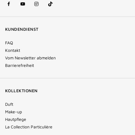
facebook
youtube
instagram
Tik
(new
(new
(new
Tok
window)
window)
window)
(new
KUNDENDIENST
window)
FAQ
Kontakt
Vom Newsletter abmelden
Barrierefreiheit
KOLLEKTIONEN
Duft
Make-up
Hautpflege
La Collection Particulière