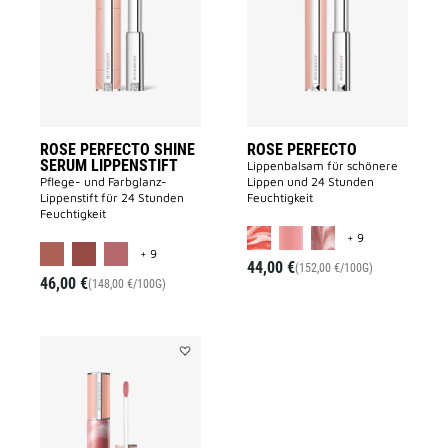
SHINE
to
SERUM
wishlist
LIPPENSTIFT
to
wishlist
ROSE PERFECTO SHINE
ROSE PERFECTO
SERUM LIPPENSTIFT
Lippenbalsam für schönere
Pflege- und Farbglanz-
Lippen und 24 Stunden
Lippenstift für 24 Stunden
Feuchtigkeit
Feuchtigkeit
MORE COLOR A
+ 9
MORE COLOR AVAILABLE
+ 9
44,00 €
(152,00 €/100G)
46,00 €
(148,00 €/100G)
Add
ROSE
PERFECTO
LIQUID
LIP
BALM